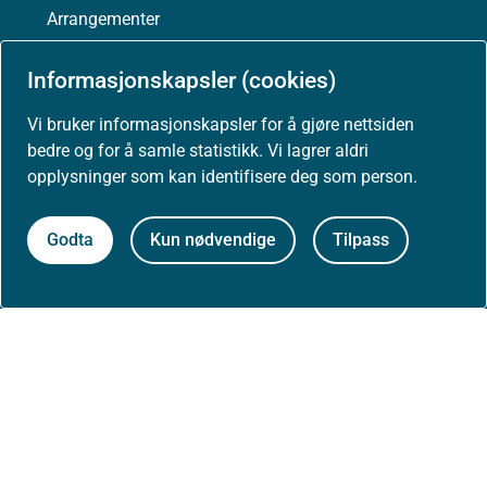
Arrangementer
Høringer
Informasjonskapsler (cookies)
Vi bruker informasjonskapsler for å gjøre nettsiden
Presse
bedre og for å samle statistikk. Vi lagrer aldri
opplysninger som kan identifisere deg som person.
Godta
Kun nødvendige
Tilpass
Om nettstedet
Personvernerklæring
Tilgjengelighetserklæring (uustatus.no)
Besøksstatistikk og informasjonskapsler
Nyhetsvarsel og abonnement