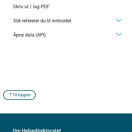
Skriv ut / lag PDF
Slik refererer du til innholdet
Åpne data (API)
Til toppen
Om Helsedirektoratet