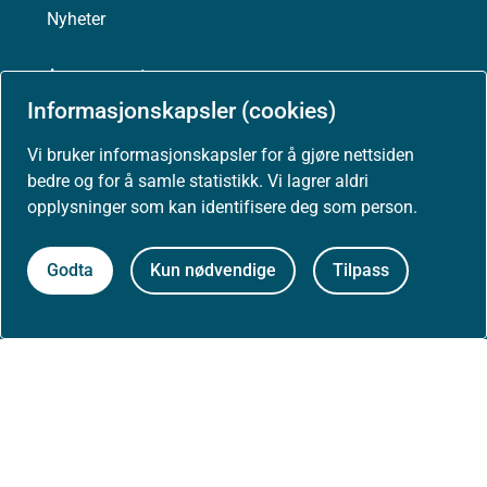
Nyheter
Arrangementer
Informasjonskapsler (cookies)
Høringer
Vi bruker informasjonskapsler for å gjøre nettsiden
bedre og for å samle statistikk. Vi lagrer aldri
Presse
opplysninger som kan identifisere deg som person.
Godta
Kun nødvendige
Tilpass
Om nettstedet
Personvernerklæring
Tilgjengelighetserklæring (uustatus.no)
Besøksstatistikk og informasjonskapsler