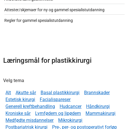
Attester/skjemaer for ny og gammel spesialistutdanning
Regler for gammel spesialistutdanning
Læringsmål for plastikkirurgi
Velg tema
Alt
Akutte sår
Basal plastikkirurgi
Brannskader
Estetisk kirurgi
Facialispareser
Generell kreftbehandling
Hudcancer
Håndkirurgi
Kroniske sår
Lymfødem og lipødem
Mammakirurgi
Medfødte misdannelser
Mikrokirurgi
Postbariatrisk kirurgi
Pre-, per- og postoperativt forløp