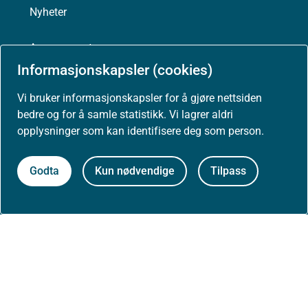
Nyheter
Arrangementer
Informasjonskapsler (cookies)
Høringer
Vi bruker informasjonskapsler for å gjøre nettsiden
bedre og for å samle statistikk. Vi lagrer aldri
Presse
opplysninger som kan identifisere deg som person.
Godta
Kun nødvendige
Tilpass
Om nettstedet
Personvernerklæring
Tilgjengelighetserklæring (uustatus.no)
Besøksstatistikk og informasjonskapsler