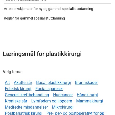
Attester/skjemaer for ny og gammel spesialistutdanning
Regler for gammel spesialistutdanning
Læringsmål for plastikkirurgi
Velg tema
Alt
Akutte sår
Basal plastikkirurgi
Brannskader
Estetisk kirurgi
Facialispareser
Generell kreftbehandling
Hudcancer
Håndkirurgi
Kroniske sår
Lymfødem og lipødem
Mammakirurgi
Medfødte misdannelser
Mikrokirurgi
Postbariatrisk kirurgi
Pre-, per- og postoperativt forløp