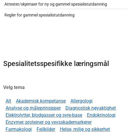
Attester/skjemaer for ny og gammel spesialistutdanning
Regler for gammel spesialistutdanning
Spesialitetsspesifikke læringsmål
Velg tema
Alt
Akademisk kompetanse
Allergologi
Analyse og måleprinsipper
Diagnostisk nøyaktighet
Elektrolytter, blodgasser og syre-base
Endokrinologi
Enzymer, proteiner og vevsskademarkører
Farmakologi
Feilkilder
Helse, miljø og sikkerhet