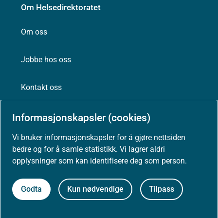
Om Helsedirektoratet
Om oss
Jobbe hos oss
Kontakt oss
Postadresse:
Informasjonskapsler (cookies)
Helsedirektoratet
Postboks 220, Skøyen
Vi bruker informasjonskapsler for å gjøre nettsiden
0213 Oslo
bedre og for å samle statistikk. Vi lagrer aldri
opplysninger som kan identifisere deg som person.
Godta
Kun nødvendige
Tilpass
Aktuelt