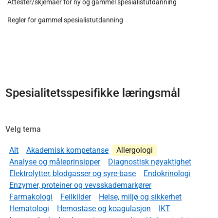
Attester/skjemaer for ny og gammel spesialistutdanning
Regler for gammel spesialistutdanning
Spesialitetsspesifikke læringsmål
Velg tema
Alt
Akademisk kompetanse
Allergologi
Analyse og måleprinsipper
Diagnostisk nøyaktighet
Elektrolytter, blodgasser og syre-base
Endokrinologi
Enzymer, proteiner og vevsskademarkører
Farmakologi
Feilkilder
Helse, miljø og sikkerhet
Hematologi
Hemostase og koagulasjon
IKT