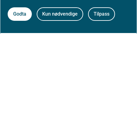
Høringer
Godta
Kun nødvendige
Tilpass
Presse
Om nettstedet
Personvernerklæring
Tilgjengelighetserklæring (uustatus.no)
Besøksstatistikk og informasjonskapsler
Nyhetsvarsel og abonnement