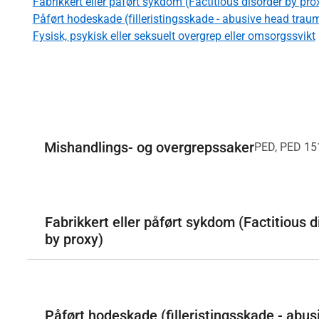
Fabrikkert eller påført sykdom (Factitious disorder by p
Påført hodeskade (filleristingsskade - abusive head trau
Fysisk, psykisk eller seksuelt overgrep eller omsorgssvikt
Mishandlings- og overgrepssaker
PED, PED 15
Fabrikkert eller påført sykdom (Factitious
by proxy)
Påført hodeskade (filleristingsskade - abu