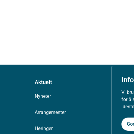
Inf
Aktuelt
Vi br
Nyheter
for å 
ident
Arrangementer
Go
Høringer