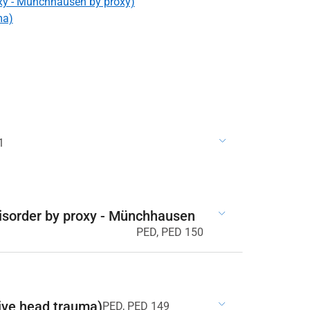
roxy - Münchhausen by proxy)
ma)
1
 disorder by proxy - Münchhausen
PED, PED 150
sive head trauma)
PED, PED 149