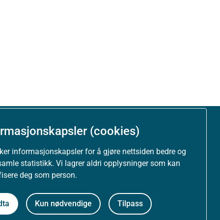
ormasjonskapsler (cookies)
Om nettstedet
uker informasjonskapsler for å gjøre nettsiden bedre og
Personvernerklæring
samle statistikk. Vi lagrer aldri opplysninger som kan
ifisere deg som person.
Tilgjengelighetserklæring (uustatus.no)
dta
Kun nødvendige
Tilpass
Besøksstatistikk og informasjonskapsler