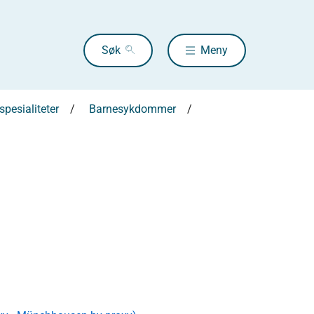
Søk
Meny
pesialiteter
Barnesykdommer