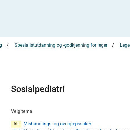
g
Spesialistutdanning og -godkjenning for leger
Leges
Sosialpediatri
Velg tema
Alt
Mishandlings- og overgrepssaker