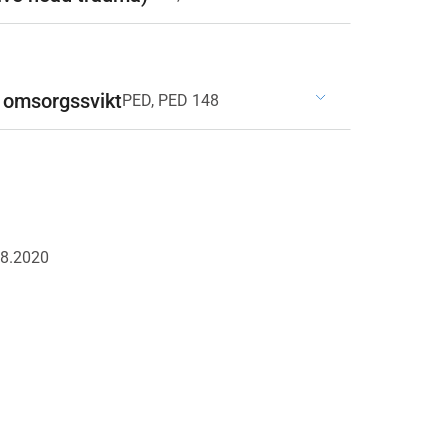
r omsorgssvikt
PED, PED 148
08.2020