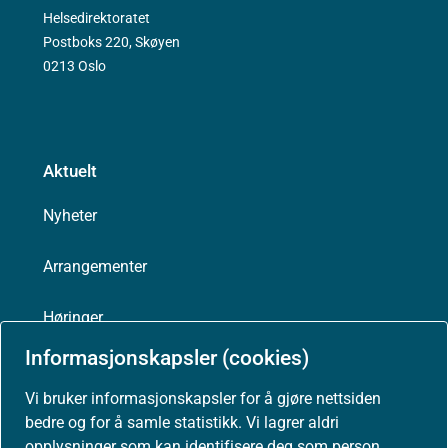
Helsedirektoratet
Postboks 220, Skøyen
0213 Oslo
Aktuelt
Nyheter
Arrangementer
Høringer
Informasjonskapsler (cookies)
Presse
Vi bruker informasjonskapsler for å gjøre nettsiden
bedre og for å samle statistikk. Vi lagrer aldri
opplysninger som kan identifisere deg som person.