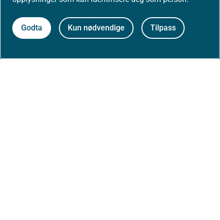
Om nettstedet
Godta
Kun nødvendige
Tilpass
Personvernerklæring
Tilgjengelighetserklæring (uustatus.no)
Besøksstatistikk og informasjonskapsler
Nyhetsvarsel og abonnement
Åpne data (API)
Følg oss: