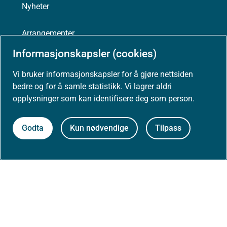
Nyheter
Arrangementer
Informasjonskapsler (cookies)
Høringer
Vi bruker informasjonskapsler for å gjøre nettsiden
Presse
bedre og for å samle statistikk. Vi lagrer aldri
opplysninger som kan identifisere deg som person.
Godta
Kun nødvendige
Tilpass
Om nettstedet
Personvernerklæring
Tilgjengelighetserklæring (uustatus.no)
Besøksstatistikk og informasjonskapsler