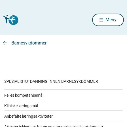
Meny
Barnesykdommer
SPESIALISTUTDANNING INNEN BARNESYKDOMMER
Felles kompetansemål
Kliniske læringsmål
Anbefalte læringsaktiviteter
Attester/skjemaer for ny og gammel spesialistutdanning