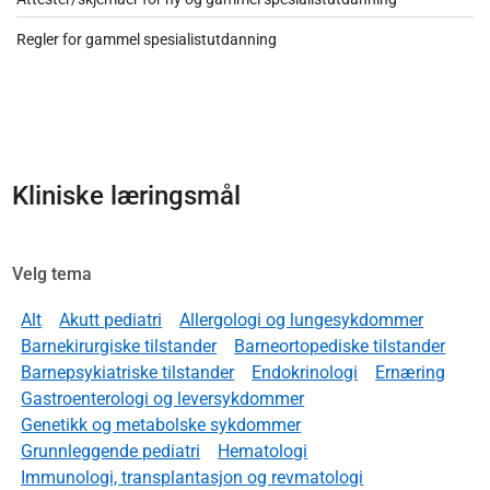
Regler for gammel spesialistutdanning
Kliniske læringsmål
Velg tema
Alt
Akutt pediatri
Allergologi og lungesykdommer
Barnekirurgiske tilstander
Barneortopediske tilstander
Barnepsykiatriske tilstander
Endokrinologi
Ernæring
Gastroenterologi og leversykdommer
Genetikk og metabolske sykdommer
Grunnleggende pediatri
Hematologi
Immunologi, transplantasjon og revmatologi