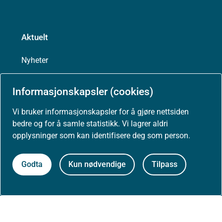
Aktuelt
Nyheter
Arrangementer
Informasjonskapsler (cookies)
Vi bruker informasjonskapsler for å gjøre nettsiden
Høringer
bedre og for å samle statistikk. Vi lagrer aldri
opplysninger som kan identifisere deg som person.
Presse
Godta
Kun nødvendige
Tilpass
Om nettstedet
Personvernerklæring