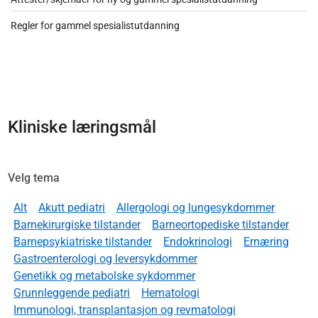
Regler for gammel spesialistutdanning
Kliniske læringsmål
Velg tema
Alt
Akutt pediatri
Allergologi og lungesykdommer
Barnekirurgiske tilstander
Barneortopediske tilstander
Barnepsykiatriske tilstander
Endokrinologi
Ernæring
Gastroenterologi og leversykdommer
Genetikk og metabolske sykdommer
Grunnleggende pediatri
Hematologi
Immunologi, transplantasjon og revmatologi