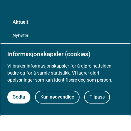
Aktuelt
Nyheter
Arrangementer
Informasjonskapsler (cookies)
Vi bruker informasjonskapsler for å gjøre nettsiden
Høringer
bedre og for å samle statistikk. Vi lagrer aldri
opplysninger som kan identifisere deg som person.
Presse
Godta
Kun nødvendige
Tilpass
Om nettstedet
Personvernerklæring