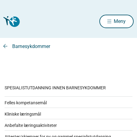
Meny
Barnesykdommer
SPESIALISTUTDANNING INNEN BARNESYKDOMMER
Felles kompetansemål
Kliniske læringsmål
Anbefalte læringsaktiviteter
Attester/skjemaer for ny og gammel spesialistutdanning