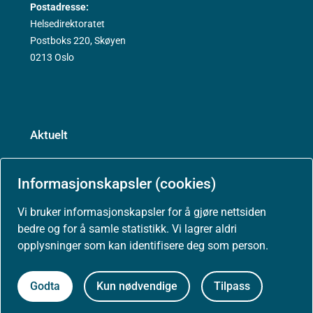
Postadresse:
Helsedirektoratet
Postboks 220, Skøyen
0213 Oslo
Aktuelt
Nyheter
Informasjonskapsler (cookies)
Arrangementer
Vi bruker informasjonskapsler for å gjøre nettsiden
bedre og for å samle statistikk. Vi lagrer aldri
opplysninger som kan identifisere deg som person.
Høringer
Godta
Kun nødvendige
Tilpass
Presse