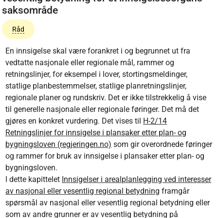
saksområde
Råd
En innsigelse skal være forankret i og begrunnet ut fra
vedtatte nasjonale eller regionale mål, rammer og
retningslinjer, for eksempel i lover, stortingsmeldinger,
statlige planbestemmelser, statlige planretningslinjer,
regionale planer og rundskriv. Det er ikke tilstrekkelig å vise
til generelle nasjonale eller regionale føringer. Det må det
gjøres en konkret vurdering. Det vises til
H-2/14
Retningslinjer for innsigelse i plansaker etter plan- og
bygningsloven (regjeringen.no)
som gir overordnede føringer
og rammer for bruk av innsigelse i plansaker etter plan- og
bygningsloven.
I dette kapittelet
Innsigelser i arealplanlegging ved interesser
av nasjonal eller vesentlig regional betydning
framgår
spørsmål av nasjonal eller vesentlig regional betydning eller
som av andre grunner er av vesentlig betydning på