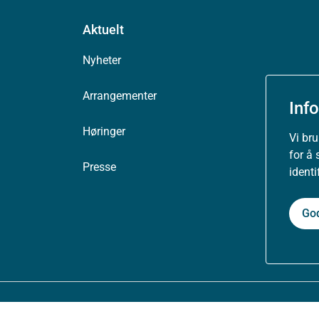
Aktuelt
Nyheter
Arrangementer
Inf
Høringer
Vi br
for å 
Presse
ident
Go