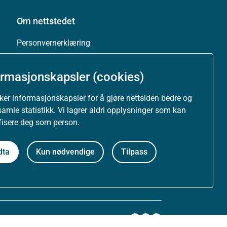
Om nettstedet
Personvernerklæring
Tilgjengelighetserklæring (uustatus.no)
ormasjonskapsler (cookies)
Besøksstatistikk og informasjonskapsler
uker informasjonskapsler for å gjøre nettsiden bedre og
samle statistikk. Vi lagrer aldri opplysninger som kan
Nyhetsvarsel og abonnement
ifisere deg som person.
Åpne data (API)
dta
Kun nødvendige
Tilpass
Følg oss: