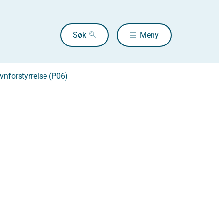
Søk
Meny
vnforstyrrelse (P06)