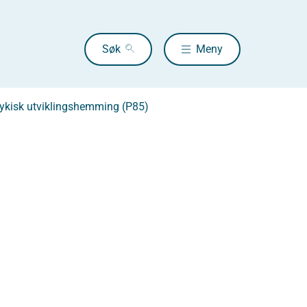
Søk
Meny
ykisk utviklingshemming (P85)