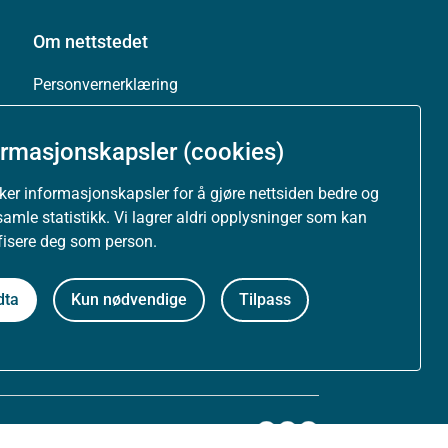
Om nettstedet
Personvernerklæring
Tilgjengelighetserklæring (uustatus.no)
ormasjonskapsler (cookies)
Besøksstatistikk og informasjonskapsler
uker informasjonskapsler for å gjøre nettsiden bedre og
samle statistikk. Vi lagrer aldri opplysninger som kan
Nyhetsvarsel og abonnement
ifisere deg som person.
Åpne data (API)
dta
Kun nødvendige
Tilpass
Følg oss: