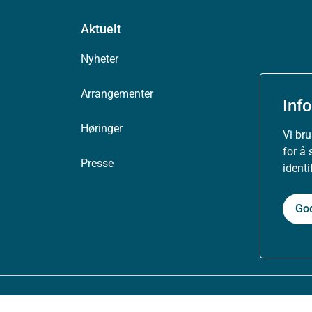
Aktuelt
Nyheter
Arrangementer
Inf
Høringer
Vi br
for å 
Presse
ident
Go