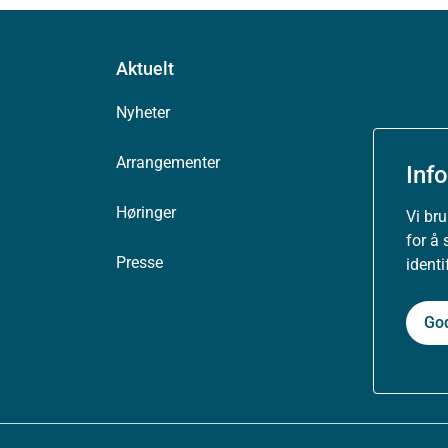
Aktuelt
Nyheter
Arrangementer
Inf
Høringer
Vi br
for å 
Presse
ident
Go