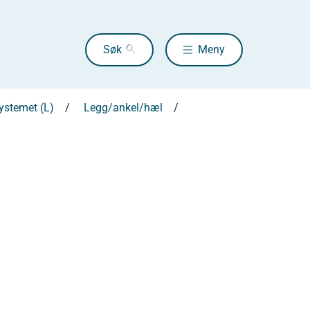
Søk
Meny
systemet (L)
Legg/ankel/hæl