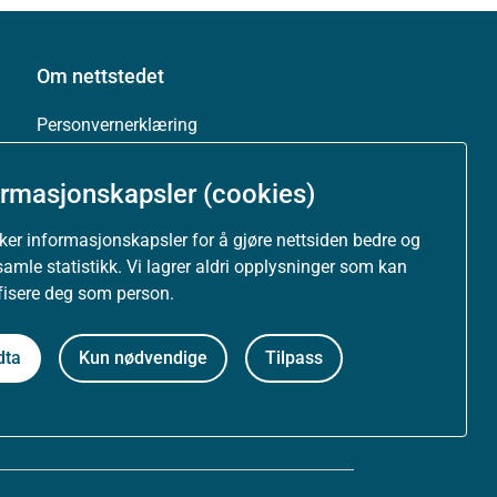
Om nettstedet
Personvernerklæring
Tilgjengelighetserklæring (uustatus.no)
ormasjonskapsler (cookies)
Besøksstatistikk og informasjonskapsler
uker informasjonskapsler for å gjøre nettsiden bedre og
samle statistikk. Vi lagrer aldri opplysninger som kan
Nyhetsvarsel og abonnement
ifisere deg som person.
Åpne data (API)
dta
Kun nødvendige
Tilpass