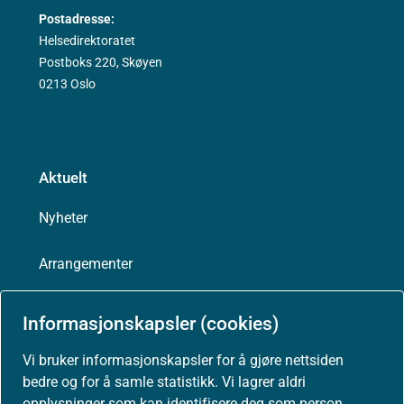
Postadresse:
Helsedirektoratet
Postboks 220, Skøyen
0213 Oslo
Aktuelt
Nyheter
Arrangementer
Høringer
Informasjonskapsler (cookies)
Presse
Vi bruker informasjonskapsler for å gjøre nettsiden
bedre og for å samle statistikk. Vi lagrer aldri
opplysninger som kan identifisere deg som person.