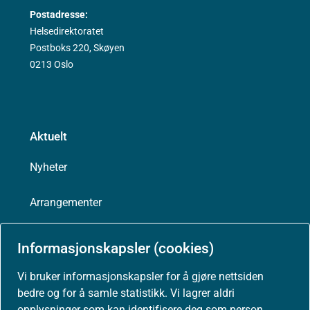
Postadresse:
Helsedirektoratet
Postboks 220, Skøyen
0213 Oslo
Aktuelt
Nyheter
Arrangementer
Høringer
Informasjonskapsler (cookies)
Presse
Vi bruker informasjonskapsler for å gjøre nettsiden
bedre og for å samle statistikk. Vi lagrer aldri
opplysninger som kan identifisere deg som person.