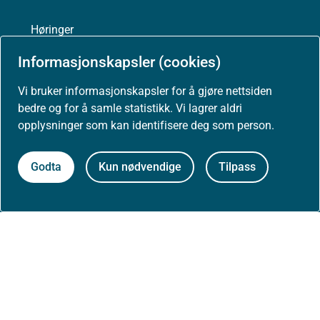
Høringer
Informasjonskapsler (cookies)
Presse
Vi bruker informasjonskapsler for å gjøre nettsiden
bedre og for å samle statistikk. Vi lagrer aldri
opplysninger som kan identifisere deg som person.
Om nettstedet
Godta
Kun nødvendige
Tilpass
Personvernerklæring
Tilgjengelighetserklæring (uustatus.no)
Besøksstatistikk og informasjonskapsler
Nyhetsvarsel og abonnement