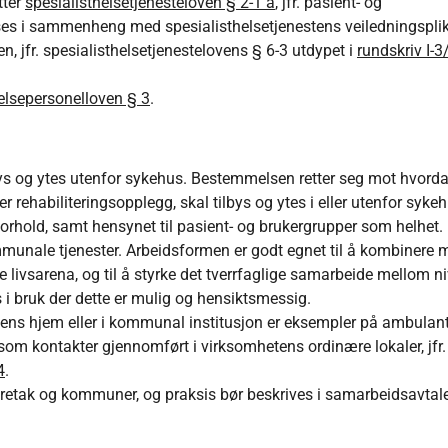
tter
spesialisthelsetjenesteloven § 2-1 a
, jfr. pasient- og
ses i sammenheng med spesialisthelsetjenestens veiledningsplik
 jfr. spesialisthelsetjenestelovens § 6-3 utdypet i
rundskriv I-
elsepersonelloven § 3
.
ys og ytes utenfor sykehus. Bestemmelsen retter seg mot hvorda
ller rehabiliteringsopplegg, skal tilbys og ytes i eller utenfor syk
 forhold, samt hensynet til pasient- og brukergrupper som helhet.
mmunale tjenester. Arbeidsformen er godt egnet til å kombinere 
ige livsarena, og til å styrke det tverrfaglige samarbeide mellom n
 i bruk der dette er mulig og hensiktsmessig.
tens hjem eller i kommunal institusjon er eksempler på ambulan
som kontakter gjennomført i virksomhetens ordinære lokaler, jfr.
4
.
oretak og kommuner, og praksis bør beskrives i samarbeidsavtal