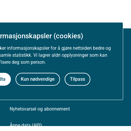
ormasjonskapsler (cookies)
Om nettstedet
uker informasjonskapsler for å gjøre nettsiden bedre og
samle statistikk. Vi lagrer aldri opplysninger som kan
Personvernerklæring
ifisere deg som person.
Tilgjengelighetserklæring (uustatus.no)
dta
Kun nødvendige
Tilpass
Besøksstatistikk og informasjonskapsler
Nyhetsvarsel og abonnement
Åpne data (API)