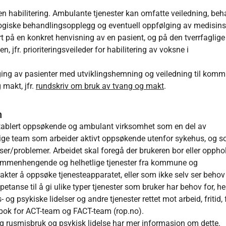
en habilitering. Ambulante tjenester kan omfatte veiledning, beh
kologiske behandlingsopplegg og eventuell oppfølging av medisin
 på en konkret henvisning av en pasient, og på den tverrfaglige
, jfr. prioriteringsveileder for habilitering av voksne i
lging av pasienter med utviklingshemning og veiledning til kom
 makt, jfr.
rundskriv om bruk av tvang og makt
.
n
etablert oppsøkende og ambulant virksomhet som en del av
lige team som arbeider aktivt oppsøkende utenfor sykehus, og 
er/problemer. Arbeidet skal foregå der brukeren bor eller oppho
sammenhengende og helhetlige tjenester fra kommune og
kter å oppsøke tjenesteapparatet, eller som ikke selv ser behov 
anse til å gi ulike typer tjenester som bruker har behov for, h
- og psykiske lidelser og andre tjenester rettet mot arbeid, fritid,
bok for ACT-team og FACT-team (rop.no).
g rusmisbruk og psykisk lidelse har mer informasjon om dette.