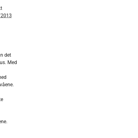
t
3/2013
n det
ehus. Med
med
ivåene.
te
ene.