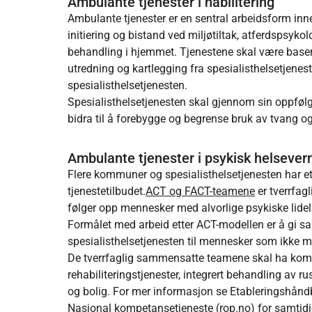
Ambulante tjenester i habilitering
Ambulante tjenester er en sentral arbeidsform inn
initiering og bistand ved miljøtiltak, atferdspsy
behandling i hjemmet. Tjenestene skal være basert
utredning og kartlegging fra spesialisthelsetjenesten
spesialisthelsetjenesten.
Spesialisthelsetjenesten skal gjennom sin oppfø
bidra til å forebygge og begrense bruk av tvang og
Ambulante tjenester i psykisk helsever
Flere kommuner og spesialisthelsetjenesten har 
tjenestetilbudet.
ACT og FACT-teamene
er tverrfag
følger opp mennesker med alvorlige psykiske lidels
Formålet med arbeid etter ACT-modellen er å gi 
spesialisthelsetjenesten til mennesker som ikke ma
De tverrfaglig sammensatte teamene skal ha kompet
rehabiliteringstjenester, integrert behandling av rus
og bolig. For mer informasjon se Etableringshånd
Nasjonal kompetansetjeneste (rop.no)
for samtidi