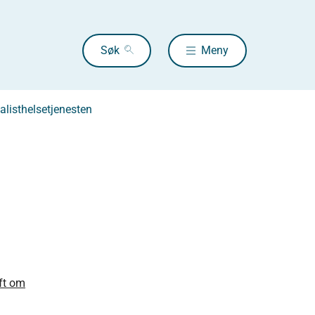
Søk
Meny
ialisthelsetjenesten
ift om