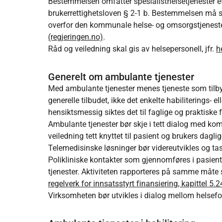
Bestemmelsen omfatter spesialisthelsetjenester e
brukerrettighetsloven § 2-1 b. Bestemmelsen må 
overfor den kommunale helse- og omsorgstjenesten,
(regjeringen.no)
.
Råd og veiledning skal gis av helsepersonell, jfr.
h
Generelt om ambulante tjenester
Med ambulante tjenester menes tjeneste som tilb
generelle tilbudet, ikke det enkelte habiliterings- e
hensiktsmessig siktes det til faglige og praktiske
Ambulante tjenester bør skje i tett dialog med ko
veiledning tett knyttet til pasient og brukers dagl
Telemedisinske løsninger bør videreutvikles og tas
Polikliniske kontakter som gjennomføres i pasien
tjenester. Aktiviteten rapporteres på samme måte 
regelverk for innsatsstyrt finansiering, kapittel 5.2
Virksomheten bør utvikles i dialog mellom helsef