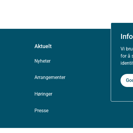
Inf
Aktuelt
Vi br
for å 
Nyheter
ident
Arrangementer
Go
Høringer
Presse