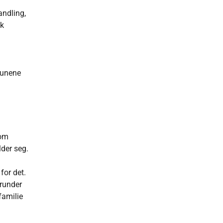
andling,
sk
munene
som
lder seg.
for det.
erunder
 familie