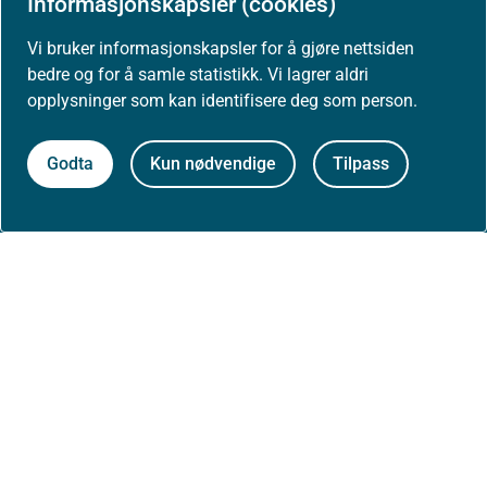
Informasjonskapsler (cookies)
Høringer
Vi bruker informasjonskapsler for å gjøre nettsiden
bedre og for å samle statistikk. Vi lagrer aldri
opplysninger som kan identifisere deg som person.
Presse
Godta
Kun nødvendige
Tilpass
Om nettstedet
Personvernerklæring
Tilgjengelighetserklæring (uustatus.no)
Besøksstatistikk og informasjonskapsler
Nyhetsvarsel og abonnement