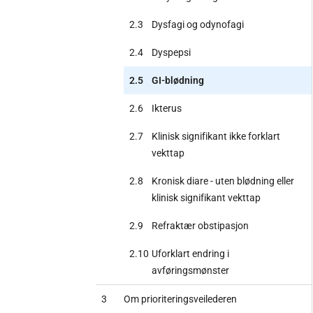
2.3
Dysfagi og odynofagi
2.4
Dyspepsi
2.5
GI-blødning
2.6
Ikterus
2.7
Klinisk signifikant ikke forklart
vekttap
2.8
Kronisk diare - uten blødning eller
klinisk signifikant vekttap
2.9
Refraktær obstipasjon
2.10
Uforklart endring i
avføringsmønster
3
Om prioriteringsveilederen