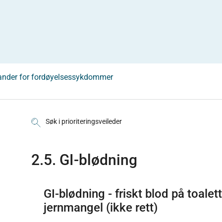
tander for fordøyelsessykdommer
Søk i prioriteringsveileder
2.5. GI-blødning
GI-blødning - friskt blod på toalet
jernmangel (ikke rett)