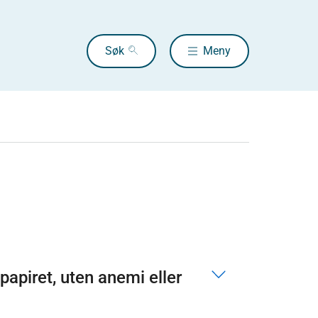
Søk
Meny
tpapiret, uten anemi eller