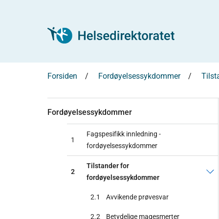
Forsiden
Fordøyelsessykdommer
Tils
Fordøyelsessykdommer
Fagspesifikk innledning -
1
fordøyelsessykdommer
Tilstander for
2
fordøyelsessykdommer
2.1
Avvikende prøvesvar
2.2
Betydelige magesmerter