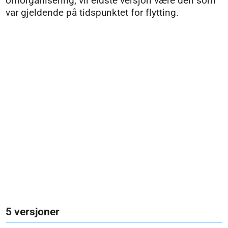
omorganisering, vil eldste versjon være den som
var gjeldende på tidspunktet for flytting.
5 versjoner