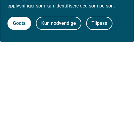
opplysninger som kan identifisere deg som person.
Høringer
Godta
Kun nødvendige
Tilpass
Presse
Om nettstedet
Personvernerklæring
Tilgjengelighetserklæring (uustatus.no)
Besøksstatistikk og informasjonskapsler
Nyhetsvarsel og abonnement