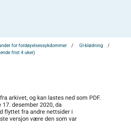
tander for fordøyelsessykdommer
GI-blødning
ende frist 4 uker)
 fra arkivet, og kan lastes ned som PDF.
e 17. desember 2020, da
 flyttet fra andre nettsider i
dste versjon være den som var