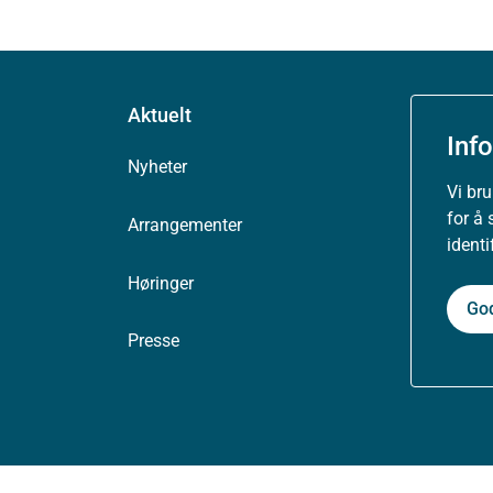
Aktuelt
Inf
Nyheter
Vi br
for å 
Arrangementer
ident
Høringer
Go
Presse