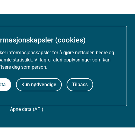
Om nettstedet
ormasjonskapsler (cookies)
Personvernerklæring
uker informasjonskapsler for å gjøre nettsiden bedre og
samle statistikk. Vi lagrer aldri opplysninger som kan
Tilgjengelighetserklæring (uustatus.no)
ifisere deg som person.
Besøksstatistikk og informasjonskapsler
dta
Kun nødvendige
Tilpass
Nyhetsvarsel og abonnement
Åpne data (API)