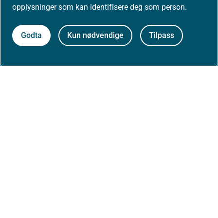
opplysninger som kan identifisere deg som person.
Godta
Kun nødvendige
Tilpass
Om nettstedet
Personvernerklæring
Tilgjengelighetserklæring (uustatus.no)
Besøksstatistikk og informasjonskapsler
Nyhetsvarsel og abonnement
Åpne data (API)