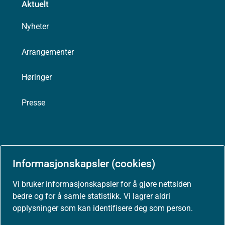
Aktuelt
Nyheter
Arrangementer
Høringer
Presse
Om nettstedet
Informasjonskapsler (cookies)
Personvernerklæring
Vi bruker informasjonskapsler for å gjøre nettsiden
bedre og for å samle statistikk. Vi lagrer aldri
Tilgjengelighetserklæring (uustatus.no)
opplysninger som kan identifisere deg som person.