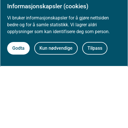
Informasjonskapsler (cookies)
Høringer
Vi bruker informasjonskapsler for å gjøre nettsiden
bedre og for å samle statistikk. Vi lagrer aldri
Presse
opplysninger som kan identifisere deg som person.
Godta
Kun nødvendige
Tilpass
Om nettstedet
Personvernerklæring
Tilgjengelighetserklæring (uustatus.no)
Besøksstatistikk og informasjonskapsler
Nyhetsvarsel og abonnement