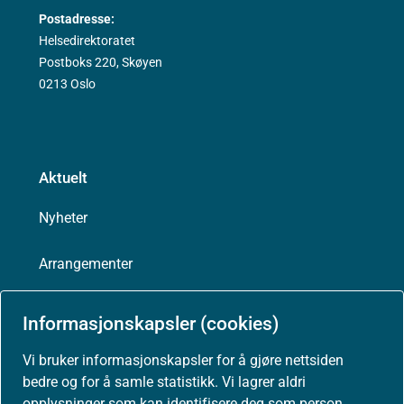
Postadresse:
Helsedirektoratet
Postboks 220, Skøyen
0213 Oslo
Aktuelt
Nyheter
Arrangementer
Høringer
Informasjonskapsler (cookies)
Presse
Vi bruker informasjonskapsler for å gjøre nettsiden
bedre og for å samle statistikk. Vi lagrer aldri
opplysninger som kan identifisere deg som person.