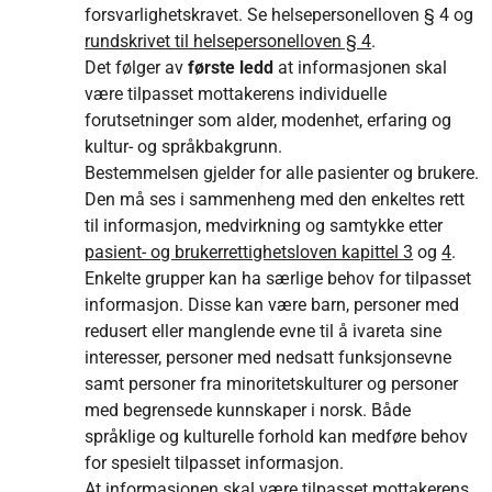
forsvarlighetskravet. Se helsepersonelloven § 4 og
rundskrivet til helsepersonelloven § 4
.
Det følger av
første ledd
at informasjonen skal
være tilpasset mottakerens individuelle
forutsetninger som alder, modenhet, erfaring og
kultur- og språkbakgrunn.
Bestemmelsen gjelder for alle pasienter og brukere.
Den må ses i sammenheng med den enkeltes rett
til informasjon, medvirkning og samtykke etter
pasient- og brukerrettighetsloven kapittel 3
og
4
.
Enkelte grupper kan ha særlige behov for tilpasset
informasjon. Disse kan være barn, personer med
redusert eller manglende evne til å ivareta sine
interesser, personer med nedsatt funksjonsevne
samt personer fra minoritetskulturer og personer
med begrensede kunnskaper i norsk. Både
språklige og kulturelle forhold kan medføre behov
for spesielt tilpasset informasjon.
At informasjonen skal være tilpasset mottakerens