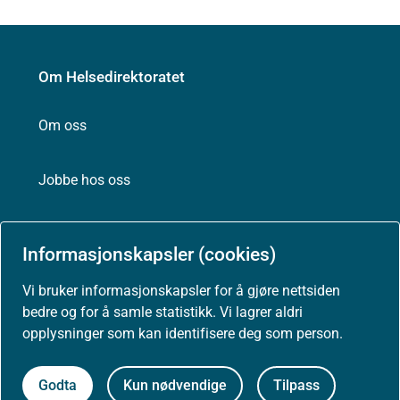
Om Helsedirektoratet
Om oss
Jobbe hos oss
Kontakt oss
Informasjonskapsler (cookies)
Postadresse:
Vi bruker informasjonskapsler for å gjøre nettsiden
Helsedirektoratet
bedre og for å samle statistikk. Vi lagrer aldri
Postboks 220, Skøyen
opplysninger som kan identifisere deg som person.
0213 Oslo
Godta
Kun nødvendige
Tilpass