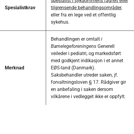
spesialist i sykdommens fagfelt eller
Spesialistkrav
tilgrensende behandlingsområder
,
eller fra en lege ved et offentlig
sykehus.
Behandlingen er omtalt
i
Barnelegeforeningens
Generell
veileder i pediatri, og markedsført
med godkjent indikasjon i et annet
Merknad
EØS-land (Danmark).
Saksbehandler utreder saken, jf.
forvaltningsloven § 17. Rådgiver gir
en anbefaling i saken dersom
vilkårene i vedlegget ikke er oppfylt.