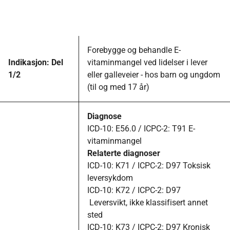
Forebygge og behandle E-
Indikasjon: Del
vitaminmangel ved lidelser i lever
1/2
eller galleveier - hos barn og ungdom
(til og med 17 år)
Diagnose
ICD-10: E56.0 / ICPC-2: T91 E-
vitaminmangel
Relaterte diagnoser
ICD-10: K71 / ICPC-2: D97 Toksisk
leversykdom
ICD-10: K72 / ICPC-2: D97
Leversvikt, ikke klassifisert annet
sted
ICD-10: K73 / ICPC-2: D97 Kronisk