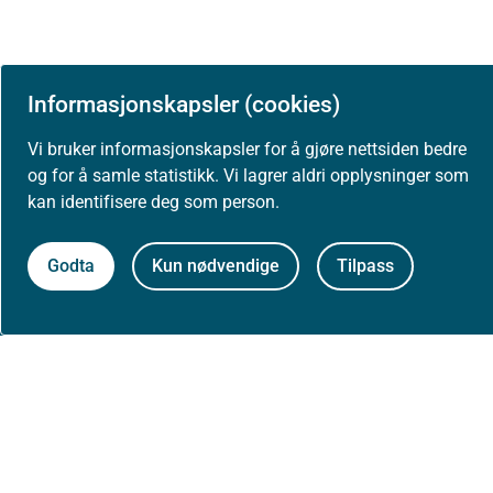
Informasjonskapsler (cookies)
Om Helsedirektoratet
Vi bruker informasjonskapsler for å gjøre nettsiden bedre
og for å samle statistikk. Vi lagrer aldri opplysninger som
Om oss
kan identifisere deg som person.
Godta
Kun nødvendige
Tilpass
Jobbe hos oss
Kontakt oss
Postadresse:
Helsedirektoratet
Postboks 220, Skøyen
0213 Oslo