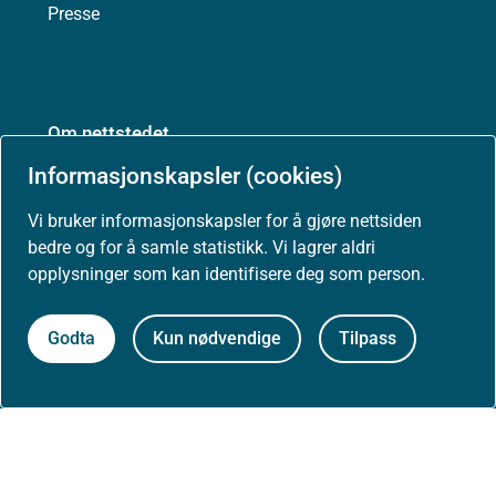
Presse
Om nettstedet
Informasjonskapsler (cookies)
Personvernerklæring
Vi bruker informasjonskapsler for å gjøre nettsiden
Tilgjengelighetserklæring (uustatus.no)
bedre og for å samle statistikk. Vi lagrer aldri
opplysninger som kan identifisere deg som person.
Besøksstatistikk og informasjonskapsler
Godta
Kun nødvendige
Tilpass
Nyhetsvarsel og abonnement
Åpne data (API)