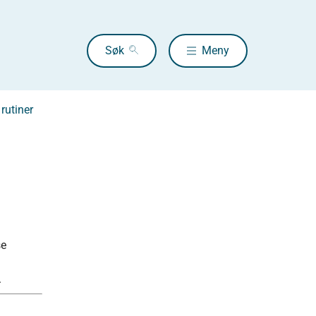
Søk
Meny
 rutiner
se
.