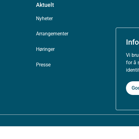
Aktuelt
Nyheter
Arrangementer
Inf
Høringer
Vi br
for å 
Presse
ident
Go