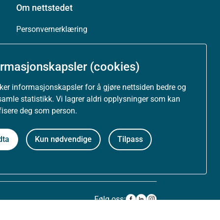
Om nettstedet
Personvernerklæring
Tilgjengelighetserklæring (uustatus.no)
ormasjonskapsler (cookies)
Besøksstatistikk og informasjonskapsler
uker informasjonskapsler for å gjøre nettsiden bedre og
samle statistikk. Vi lagrer aldri opplysninger som kan
Nyhetsvarsel og abonnement
ifisere deg som person.
Åpne data (API)
dta
Kun nødvendige
Tilpass
Følg oss: