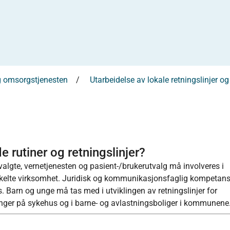
 og omsorgstjenesten
Utarbeidelse av lokale retningslinjer og
 rutiner og retningslinjer?
tsvalgte, vernetjenesten og pasient-/brukerutvalg må involveres i
 enkelte virksomhet. Juridisk og kommunikasjonsfaglig kompetan
s. Barn og unge må tas med i utviklingen av retningslinjer for
inger på sykehus og i barne- og avlastningsboliger i kommunene