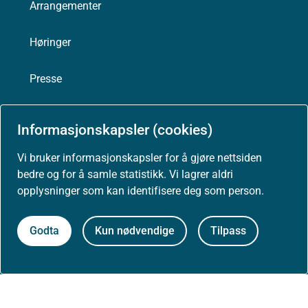
Arrangementer
Høringer
Presse
Informasjonskapsler (cookies)
Om nettstedet
Vi bruker informasjonskapsler for å gjøre nettsiden
bedre og for å samle statistikk. Vi lagrer aldri
Personvernerklæring
opplysninger som kan identifisere deg som person.
Tilgjengelighetserklæring (uustatus.no)
Godta
Kun nødvendige
Tilpass
Besøksstatistikk og informasjonskapsler
Nyhetsvarsel og abonnement