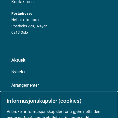
Kontakt oss
Postadresse:
Helsedirektoratet
Postboks 220, Skøyen
0213 Oslo
Aktuelt
Nyheter
Arrangementer
Høringer
Informasjonskapsler (cookies)
Vi bruker informasjonskapsler for å gjøre nettsiden
Presse
bedre og for å samle statistikk. Vi lagrer aldri