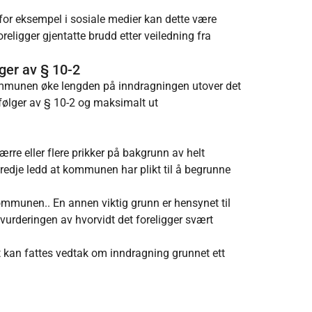
 for eksempel i sosiale medier kan dette være
ligger gjentatte brudd etter veiledning fra
ger av § 10-2
kommunen øke lengden på inndragningen utover det
 følger av § 10-2 og maksimalt ut
re eller flere prikker på bakgrunn av helt
edje ledd at kommunen har plikt til å begrunne
kommunen.. En annen viktig grunn er hensynet til
urderingen av hvorvidt det foreligger svært
t kan fattes vedtak om inndragning grunnet ett