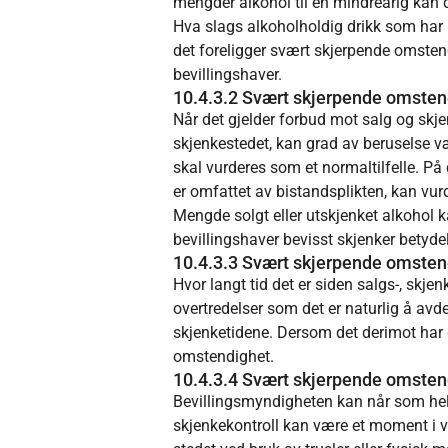
mengder alkohol til en mindreårig kan
Hva slags alkoholholdig drikk som har 
det foreligger svært skjerpende omste
bevillingshaver.
10.4.3.2 Svært skjerpende omstendi
Når det gjelder forbud mot salg og skje
skjenkestedet, kan grad av beruselse væ
skal vurderes som et normaltilfelle. På 
er omfattet av bistandsplikten, kan vur
Mengde solgt eller utskjenket alkohol
bevillingshaver bevisst skjenker betyde
10.4.3.3 Svært skjerpende omstend
Hvor langt tid det er siden salgs-, skje
overtredelser som det er naturlig å avde
skjenketidene. Dersom det derimot har 
omstendighet.
10.4.3.4 Svært skjerpende omstendi
Bevillingsmyndigheten kan når som helst k
skjenkekontroll kan være et moment i v