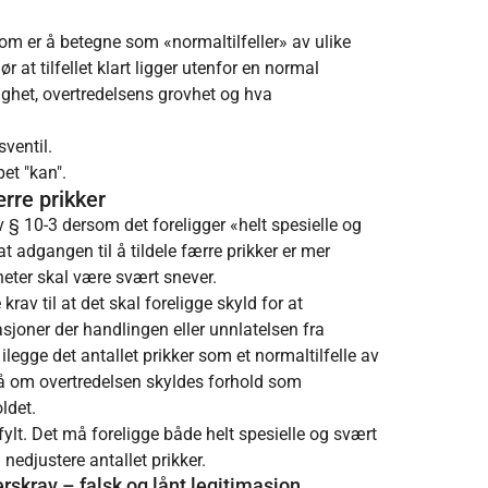
om er å betegne som «normaltilfeller» av ulike
at tilfellet klart ligger utenfor en normal
dighet, overtredelsens grovhet og hva
ventil.
et "kan".
rre prikker
§ 10-3 dersom det foreligger «helt spesielle og
t adgangen til å tildele færre prikker er mer
heter skal være svært snever.
rav til at det skal foreligge skyld for at
asjoner der handlingen eller unnlatelsen fra
legge det antallet prikker som et normaltilfelle av
 på om overtredelsen skyldes forhold som
ldet.
fylt. Det må foreligge både helt spesielle og svært
edjustere antallet prikker.
rskrav – falsk og lånt legitimasjon