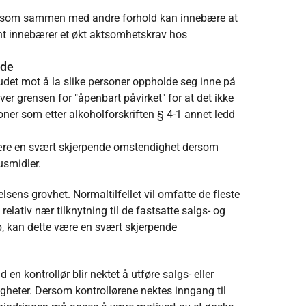
ghet som sammen med andre forhold kan innebære at
nt innebærer et økt aktsomhetskrav hos
ede
budet mot å la slike personer oppholde seg inne på
er grensen for "åpenbart påvirket" for at det ikke
soner som etter alkoholforskriften § 4-1 annet ledd
være en svært skjerpende omstendighet dersom
usmidler.
lsens grovhet. Normaltilfellet vil omfatte de fleste
elativ nær tilknytning til de fastsatte salgs- og
p, kan dette være en svært skjerpende
en kontrollør blir nektet å utføre salgs- eller
gheter. Dersom kontrollørene nektes inngang til