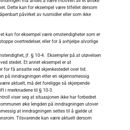
 hindringen må anses å være motivert av et ønske
et. Dette kan for eksempel være tilfellet dersom
 åpenbart påvirket av rusmidler eller som ikke
r. Det kan for eksempel være omstendigheter som er
toppe overtredelser, eller for å avhjelpe alvorlige
mstendighet, jf. § 10-4. Eksempler på at utøvelsen
r ved stedet. Et annet eksempel er at
r for få ansatte ved skjenkestedet over tid.
den på inndragningen etter en skjønnsmessig
l være aktuelt, må det foreligge så skjerpende
ft i merknadene til § 10-3.
ontroll viser seg at situasjonen ikke har forbedret
 kan kommunen øke lengden på inndragningen utover
tsmessig at inndragningen settes til å gjelde ut
ønnsrom. Tilsvarende kan være aktuelt dersom