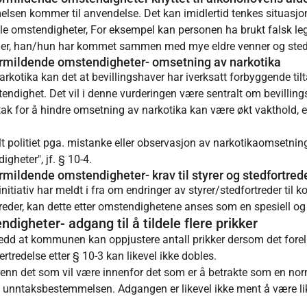
lsen kommer til anvendelse. Det kan imidlertid tenkes situasjone
lle omstendigheter, For eksempel kan personen ha brukt falsk le
lder, han/hun har kommet sammen med mye eldre venner og stedet
formildende omstendigheter- omsetning av narkotika
otika kan det at bevillingshaver har iverksatt forbyggende tilt
ndighet. Det vil i denne vurderingen være sentralt om bevillingsh
tak for å hindre omsetning av narkotika kan være økt vakthold, e
lt politiet pga. mistanke eller observasjon av narkotikaomsetnin
gheter", jf. § 10-4.
ormildende omstendigheter- krav til styrer og stedfortred
itiativ har meldt i fra om endringer av styrer/stedfortreder ti
ortreder, kan dette etter omstendighetene anses som en spesiell o
igheter- adgang til å tildele flere prikker
dd at kommunen kan oppjustere antall prikker dersom det fore
rtredelse etter § 10-3 kan likevel ikke dobles.
 enn det som vil være innenfor det som er å betrakte som en norm
te unntaksbestemmelsen. Adgangen er likevel ikke ment å være li