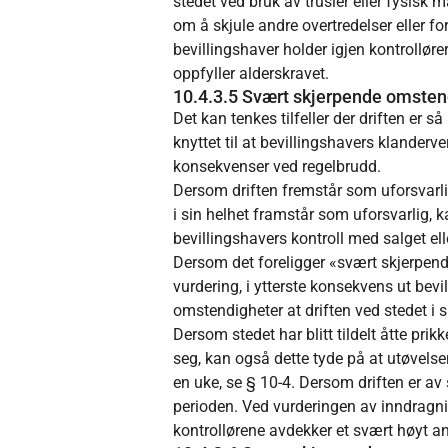
stedet ved bruk av trusler eller fysis
om å skjule andre overtredelser eller f
bevillingshaver holder igjen kontrolløre
oppfyller alderskravet.
10.4.3.5 Svært skjerpende omstendig
Det kan tenkes tilfeller der driften er
knyttet til at bevillingshavers klanderve
konsekvenser ved regelbrudd.
Dersom driften fremstår som uforsvarlig
i sin helhet framstår som uforsvarlig, k
bevillingshavers kontroll med salget ell
Dersom det foreligger «svært skjerpen
vurdering, i ytterste konsekvens ut bevi
omstendigheter at driften ved stedet i s
Dersom stedet har blitt tildelt åtte prikk
seg, kan også dette tyde på at utøvelse
en uke, se § 10-4. Dersom driften er av 
perioden. Ved vurderingen av inndragni
kontrollørene avdekker et svært høyt ant