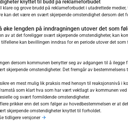
igheter knyttet til budd på reklameforbudet
ll klare og grove brudd på reklameforbudet i utadrettede medier,
e kan det være en svært skjerpende omstendighet dersom det fore
 øke lengden på inndragningen utover det som føl
unn av at det foreligger svært skjerpende omstendigheter, kan 
e tilfellene kan bevillingen inndras for en periode utover det som
lingen dersom kommunen benytter seg av adgangen til å ilegge fær
rt skjerpende omstendigheter. Det fremgår av bestemmelsens tr
sikre en mest mulig lik praksis med hensyn til reaksjonsnivå i 
 framstå som klart hva som har vært vektlagt av kommunen ved v
pesielle og svært formildende omstendigheter.
flere prikker enn det som følger av hovedbestemmelsen er at de
ært skjerpende omstendigheter knyttet til forholdet.
Se tidligere versjoner