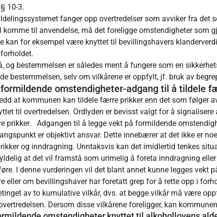
 § 10-3.
ildelingssystemet fanger opp overtredelser som avviker fra det s
 komme til anvendelse, må det foreligge omstendigheter som gjør 
tte kan for eksempel være knyttet til bevillingshavers klanderver
 forholdet.
tå, og bestemmelsen er således ment å fungere som en sikkerhets
de bestemmelsen, selv om vilkårene er oppfylt, jf. bruk av begrep
 formildende omstendigheter-adgang til å tildele fæ
dd at kommunen kan tildele færre prikker enn det som følger av 
t til overtredelsen. Ordlyden er bevisst valgt for å signalisere a
ere prikker. Adgangen til å legge vekt på formildende omstendig
angspunkt er objektivt ansvar. Dette innebærer at det ikke er noe k
 prikker og inndragning. Unntaksvis kan det imidlertid tenkes situ
elig at det vil framstå som urimelig å foreta inndragning eller i
føre. I denne vurderingen vil det blant annet kunne legges vekt
 eller om bevillingshaver har foretatt grep for å rette opp i forho
betinget av to kumulative vilkår, dvs. at begge vilkår må være opp
overtredelsen. Dersom disse vilkårene foreligger, kan kommunen n
formildende omstendigheter knyttet til alkohollovens alde