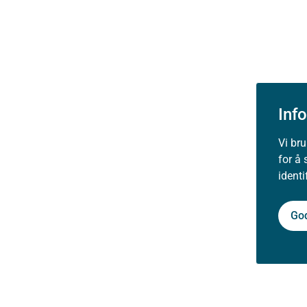
Inf
Vi br
for å 
ident
Go