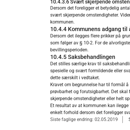
10.4.3.6 Svært skjerpende omstend
Dersom det foreligger et betydelig anta
svært skjerpende omstendigheter. Vider
kommunen.
10.4.4 Kommunens adgang til å
Dersom det ilegges flere prikker på gr
som følger av § 10-2. For de alvorligst
bevillingsperioden.
10.4.5 Saksbehandlingen
Det stilles særlige krav til saksbehand
spesielle og svært formildende
eller
svæ
dette særskilt i vedtaket.
Kravet om begrunnelse har til formål å 
prøvbarhet og forutsigbarhet. Det skal
skjerpende omstendigheter eller helt s
Et resultat av at kommunen kan ilegge 
enkelt forhold dersom det foreligger sv
Siste faglige endring: 02.05.2019