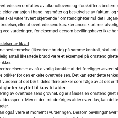
 overtredelsen omfattes av alkohollovens og -forskriftens bestemme
gjelder variasjon i handlingsmåter og beskrivelse av faktum, og v
 det skal være "svært skjerpende " omstendigheter må det i utgan
rtredelser, eller at overtredelsens karakter anses klart mer alvorl
ved vurderingen, for eksempel dersom bevillingshaver ikke har f
delser av lik art
e bestemmelse (likeartede brudd) på samme kontroll, skal antall 
etydelig antall likeartede brudd være et eksempel på omstendighe
rikker.
vertredelsene er av så alvorlig karakter at det foreligger «svært 
prikker for den enkelte overtredelsen. Det kan etter dette tenkes 
vurderer at det bør tildeles flere prikker som følge av at det er fl
heter knyttet til krav til alder
ering av overtredelsens grovhet, og er således en omstendighe
ort aldersspenn. Men er den mindreåriges alder svært lav, kan de
eter.
kan også være et moment i vurderingen. Dersom bevillingshaver 