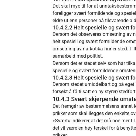
Det skal mye til for at unntaksbestemme
foreligger svært formildende og spesie
eldre ut enn personer på tilsvarende a
10.4.2.2 Helt spesielle og svært 
Dersom det observeres omsetning av nark
helt spesiell og svært formildende omste
omsetning av narkotika finner sted. Til
samarbeid med politiet.
Dersom det er stedet selv som har tilka
spesielle og svært formildende omstendi
10.4.2.3 Helt spesielle og svært f
Dersom stedet umiddelbart og på eget in
forsøkt å få tilsatt en ny styrer/stedf
10.4.3 Svært skjerpende omstend
Det fremgår av bestemmelsens annet le
prikker som skal ilegges den enkelte ove
«Svært» indikerer at det må noe mer til
det vil være en høy terskel for å benyt
prikker.