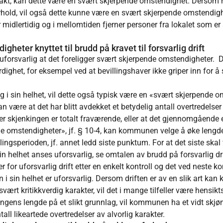
k makt, kan dette være en svært skjerpende omstendighet. Dersom
orhold, vil også dette kunne være en svært skjerpende omstendigh
r midlertidig og i mellomtiden fjerner personer fra lokalet som er
heter knyttet til brudd på kravet til forsvarlig drift
 så uforsvarlig at det foreligger svært skjerpende omstendighete
rdighet, for eksempel ved at bevillingshaver ikke griper inn for å s
 i sin helhet, vil dette også typisk være en «svært skjerpende o
an være at det har blitt avdekket et betydelig antall overtredelse
er skjenkingen er totalt fraværende, eller at det gjennomgående e
de omstendigheter», jf. § 10-4, kan kommunen velge å øke leng
llingsperioden, jf. annet ledd siste punktum. For at det siste ska
in helhet anses uforsvarlig, se omtalen av brudd på forsvarlig dri
er for uforsvarlig drift etter en enkelt kontroll og det ved neste k
n i sin helhet er uforsvarlig. Dersom driften er av en slik art
svært kritikkverdig karakter, vil det i mange tilfeller være hensik
ngens lengde på et slikt grunnlag, vil kommunen ha et vidt skj
all likeartede overtredelser av alvorlig karakter.