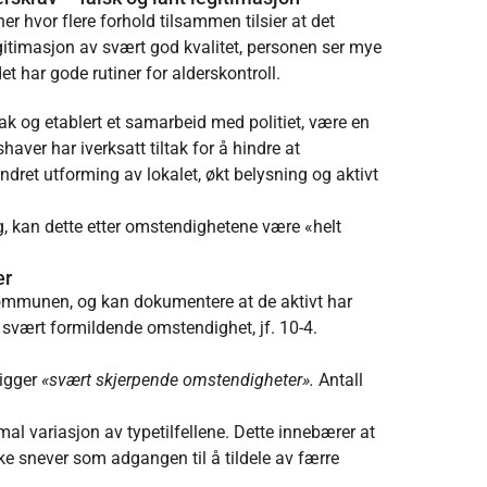
r hvor flere forhold tilsammen tilsier at det
gitimasjon av svært god kvalitet, personen ser mye
 har gode rutiner for alderskontroll.
ak og etablert et samarbeid med politiet, være en
aver har iverksatt tiltak for å hindre at
ndret utforming av lokalet, økt belysning og aktivt
g, kan dette etter omstendighetene være «helt
er
l kommunen, og kan dokumentere at de aktivt har
g svært formildende omstendighet, jf. 10-4.
ligger
«svært skjerpende omstendigheter».
Antall
al variasjon av typetilfellene. Dette innebærer at
ke snever som adgangen til å tildele av færre