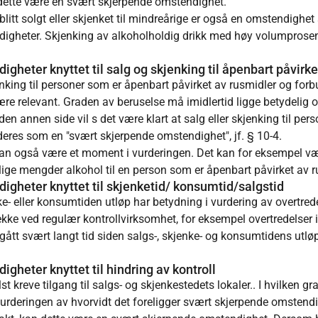
 dette være en svært skjerpende omstendighet.
blitt solgt eller skjenket til mindreårige er også en omstendi
ndigheter. Skjenking av alkoholholdig drikk med høy volumprose
gheter knyttet til salg og skjenking til åpenbart påvirk
nking til personer som er åpenbart påvirket av rusmidler og for
re relevant. Graden av beruselse må imidlertid ligge betydelig ov
den annen side vil s det være klart at salg eller skjenking til per
deres som en "svært skjerpende omstendighet", jf. § 10-4.
 kan også være et moment i vurderingen. Det kan for eksempel 
lige mengder alkohol til en person som er åpenbart påvirket av r
igheter knyttet til skjenketid/ konsumtid/salgstid
nke- eller konsumtiden utløp har betydning i vurdering av overtrede
kke ved regulær kontrollvirksomhet, for eksempel overtredelser i r
gått svært langt tid siden salgs-, skjenke- og konsumtidens utlø
gheter knyttet til hindring av kontroll
reve tilgang til salgs- og skjenkestedets lokaler.. I hvilken grad 
urderingen av hvorvidt det foreligger svært skjerpende omstendi