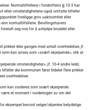
lser. Normaltilfellene i forskriftens § 10-3 har
il etter omstendighetene også omfatte tilfeller
gspunktet foreligge grov uaktsomhet eller
ig enn normaltilfellene. Bevillingshavers
oretatt seg noe for å avhjelpe bruddet eller
prikker ikke ganges med antall overtredelser, jf.
ter som kan anses som «svært skjerpende», slik at
skjerpende omstendigheter», jf. 10-4 andre ledd,
tilfeller der kommunen først tildeler flere prikker
ere overtredelser.
t som kan vurderes som svært skjerpende.
tte være et moment i vurderingen av om det
for eksempel bevisst selger/skjenker betydelige