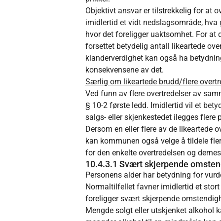
Objektivt ansvar er tilstrekkelig for at
imidlertid et vidt nedslagsområde, hva 
hvor det foreligger uaktsomhet. For at
forsettet betydelig antall likeartede ove
klanderverdighet kan også ha betydning 
konsekvensene av det.
Særlig om likeartede brudd/flere overtre
Ved funn av flere overtredelser av samm
§ 10-2 første ledd. Imidlertid vil et b
salgs- eller skjenkestedet ilegges flere p
Dersom en eller flere av de likeartede o
kan kommunen også velge å tildele flere 
for den enkelte overtredelsen og dernest 
10.4.3.1 Svært skjerpende omstendig
Personens alder har betydning for vurd
Normaltilfellet favner imidlertid et st
foreligger svært skjerpende omstendigh
Mengde solgt eller utskjenket alkohol 