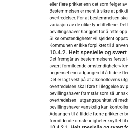
eller flere prikker enn det som følger av
Bestemmelsen er ment å sikre at prikkt
overtredelser. For at bestemmelsen skal
variasjon av de ulike typetilfellene. De
bevillingshaver har gjort for å rette opp
Slike omstendigheter vil sjeldent opps
Kommunen er ikke forpliktet til å anven
10.4.2. Helt spesielle og svært
Det fremgår av bestemmelsens første le
svært formildende omstendigheter» knytte
begrenset enn adgangen til å tildele fl
Det er lagt vekt på at alkohollovens utg
overtredelsen skal føre til ileggelse av
bevillingshaver framstår som så unnskyld
overtredelsen i utgangspunktet vil med
bevillingshaver vanskelig kan kontrollere
Adgangen til å tildele færre prikker er 
formildende omstendigheter knyttet til 
10.4.2.1. Helt spesielle og svært 