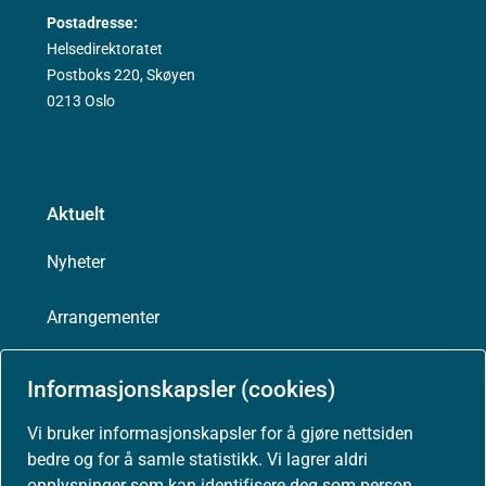
Postadresse:
Helsedirektoratet
Postboks 220, Skøyen
0213 Oslo
Aktuelt
Nyheter
Arrangementer
Høringer
Informasjonskapsler (cookies)
Presse
Vi bruker informasjonskapsler for å gjøre nettsiden
bedre og for å samle statistikk. Vi lagrer aldri
opplysninger som kan identifisere deg som person.