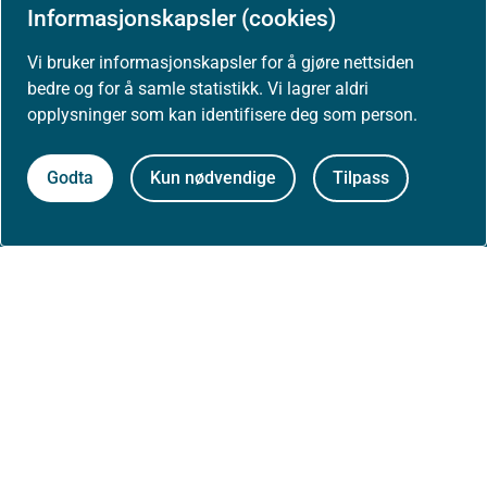
Presse
Informasjonskapsler (cookies)
Vi bruker informasjonskapsler for å gjøre nettsiden
bedre og for å samle statistikk. Vi lagrer aldri
opplysninger som kan identifisere deg som person.
Om nettstedet
Personvernerklæring
Godta
Kun nødvendige
Tilpass
Tilgjengelighetserklæring (uustatus.no)
Besøksstatistikk og informasjonskapsler
Nyhetsvarsel og abonnement
Åpne data (API)