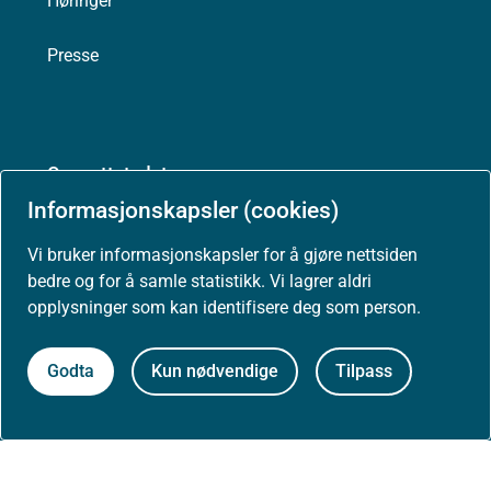
Høringer
Presse
Om nettstedet
Informasjonskapsler (cookies)
Personvernerklæring
Vi bruker informasjonskapsler for å gjøre nettsiden
Tilgjengelighetserklæring (uustatus.no)
bedre og for å samle statistikk. Vi lagrer aldri
opplysninger som kan identifisere deg som person.
Besøksstatistikk og informasjonskapsler
Godta
Kun nødvendige
Tilpass
Nyhetsvarsel og abonnement
Åpne data (API)