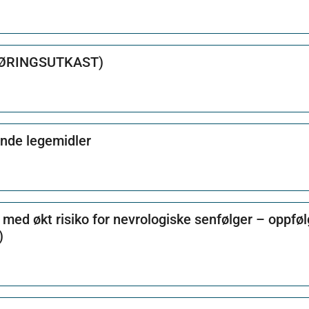
(HØRINGSUTKAST)
ende legemidler
med økt risiko for nevrologiske senfølger – oppføl
)