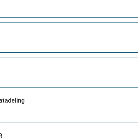
atadeling
R