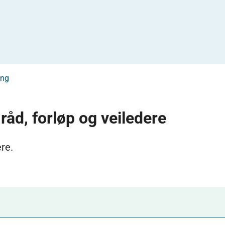
ing
 råd, forløp og veiledere
ere.