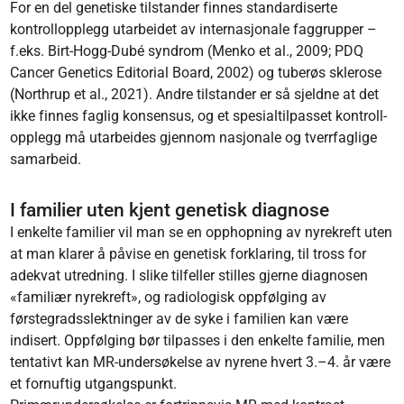
For en del genetiske tilstander finnes standardiserte
kontrollopplegg utarbeidet av inter­nasjonale faggrupper –
f.eks. Birt-Hogg-Dubé syndrom (Menko et al., 2009; PDQ
Cancer Genetics Editorial Board, 2002) og tuberøs sklerose
(Northrup et al., 2021). Andre tilstander er så sjeldne at det
ikke finnes faglig konsensus, og et spesialtilpasset kontroll­
opplegg må utarbeides gjennom nasjonale og tverrfaglige
samarbeid.
I familier uten kjent genetisk diagnose
I enkelte familier vil man se en opphopning av nyrekreft uten
at man klarer å påvise en gene­tisk forklaring, til tross for
adekvat utredning. I slike tilfeller stilles gjerne diagnosen
«familiær nyrekreft», og radiologisk oppfølging av
førstegradsslektninger av de syke i familien kan være
indisert. Oppfølging bør tilpasses i den enkelte familie, men
tentativt kan MR-undersøkelse av nyrene hvert 3.–4. år være
et fornuftig utgangspunkt.