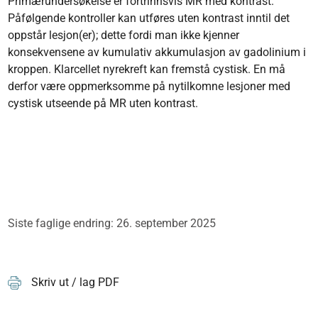
Primærundersøkelse er fortrinnsvis MR med kontrast.
Påfølgende kont­roller kan utføres uten kontrast inntil det
oppstår lesjon(er); dette fordi man ikke kjenner
konsekvensene av kumulativ akkumulasjon av gadolinium i
kroppen. Klarcellet nyrekreft kan fremstå cystisk. En må
derfor være oppmerksomme på nytilkomne lesjoner med
cystisk utseende på MR uten kontrast.
Siste faglige endring: 26. september 2025
Skriv ut / lag PDF