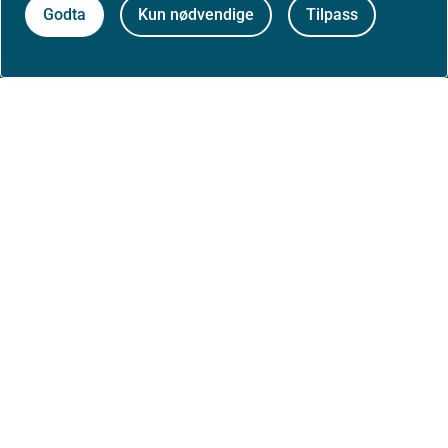
Godta
Kun nødvendige
Tilpass
Personvernerklæring
Tilgjengelighetserklæring (uustatus.no)
Besøksstatistikk og informasjonskapsler
Nyhetsvarsel og abonnement
Åpne data (API)
Følg oss: