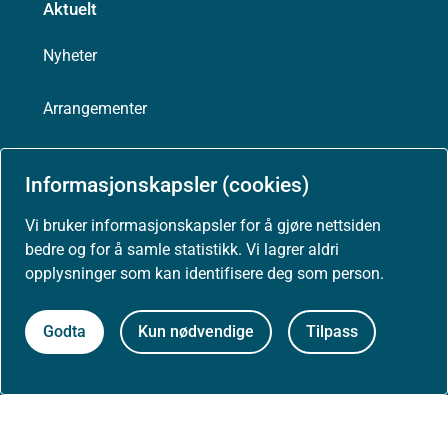
Aktuelt
Nyheter
Arrangementer
Høringer
Informasjonskapsler (cookies)
Presse
Vi bruker informasjonskapsler for å gjøre nettsiden
bedre og for å samle statistikk. Vi lagrer aldri
opplysninger som kan identifisere deg som person.
Om nettstedet
Godta
Kun nødvendige
Tilpass
Personvernerklæring
Tilgjengelighetserklæring (uustatus.no)