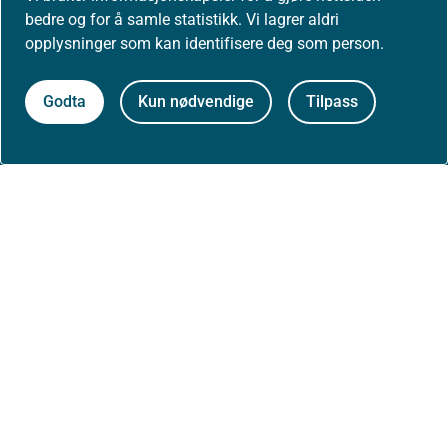
bedre og for å samle statistikk. Vi lagrer aldri
Presse
opplysninger som kan identifisere deg som person.
Godta
Kun nødvendige
Tilpass
Om nettstedet
Personvernerklæring
Tilgjengelighetserklæring (uustatus.no)
Besøksstatistikk og informasjonskapsler
Nyhetsvarsel og abonnement
Åpne data (API)