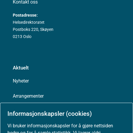
Kontakt oss
Postadresse:
Helsedirektoratet
Postboks 220, Skøyen
0213 Oslo
Aktuelt
Nyheter
Arrangementer
Høringer
Informasjonskapsler (cookies)
Vi bruker informasjonskapsler for å gjøre nettsiden
Presse
bedre og for å samle statistikk. Vi lagrer aldri