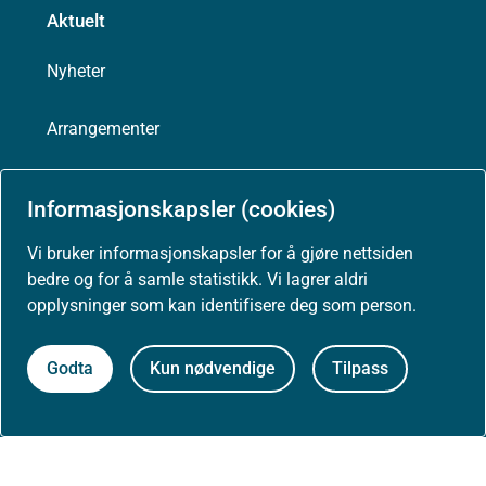
Aktuelt
Nyheter
Arrangementer
Høringer
Informasjonskapsler (cookies)
Presse
Vi bruker informasjonskapsler for å gjøre nettsiden
bedre og for å samle statistikk. Vi lagrer aldri
opplysninger som kan identifisere deg som person.
Om nettstedet
Godta
Kun nødvendige
Tilpass
Personvernerklæring
Tilgjengelighetserklæring (uustatus.no)