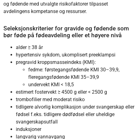
og fødende med utvalgte risikofaktorer tilpasset
avdelingens kompetanse og ressurser.
Seleksjonskriterier for gravide og fødende som
bør føde på fødeavdeling eller et høyere nivå
alder ≥ 38 år
hypertensiv sykdom, ukomplisert preeklampsi
pregravid kroppsmasseindeks (KMI):
fedme: førstegangsfødende KMI 30–39,9,
fleregangsfødende KMI 35–39,9
undervekt KMI < 18,5
estimert fostervekt ≥ 4500 g eller < 2500 g
trombofilier med moderat risiko
tidligere alvorlig komplikasjon under svangerskap eller
fødsel f.eks. tidligere dødfødsel eller uheldige
svangerskapsutfall
induksjoner
langvarig vannavgang