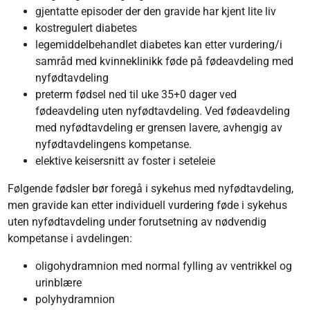
gjentatte episoder der den gravide har kjent lite liv
kostregulert diabetes
legemiddelbehandlet diabetes kan etter vurdering/i
samråd med kvinneklinikk føde på fødeavdeling med
nyfødtavdeling
preterm fødsel ned til uke 35+0 dager ved
fødeavdeling uten nyfødtavdeling. Ved fødeavdeling
med nyfødtavdeling er grensen lavere, avhengig av
nyfødtavdelingens kompetanse.
elektive keisersnitt av foster i seteleie
Følgende fødsler bør foregå i sykehus med nyfødtavdeling,
men gravide kan etter individuell vurdering føde i sykehus
uten nyfødtavdeling under forutsetning av nødvendig
kompetanse i avdelingen:
oligohydramnion med normal fylling av ventrikkel og
urinblære
polyhydramnion