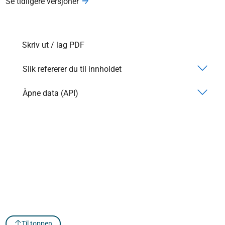
Se tidligere versjoner
Skriv ut / lag PDF
Slik refererer du til innholdet
Åpne data (API)
Til toppen