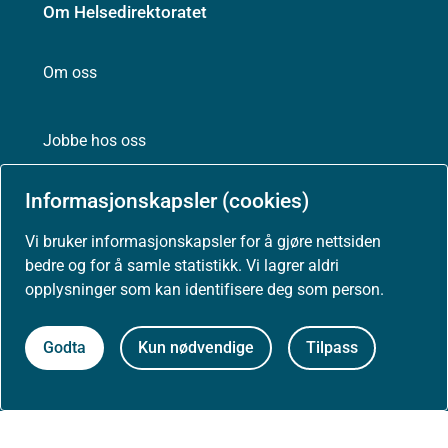
Om Helsedirektoratet
Om oss
Jobbe hos oss
Informasjonskapsler (cookies)
Kontakt oss
Vi bruker informasjonskapsler for å gjøre nettsiden
Postadresse:
bedre og for å samle statistikk. Vi lagrer aldri
Helsedirektoratet
opplysninger som kan identifisere deg som person.
Postboks 220, Skøyen
0213 Oslo
Godta
Kun nødvendige
Tilpass
Aktuelt