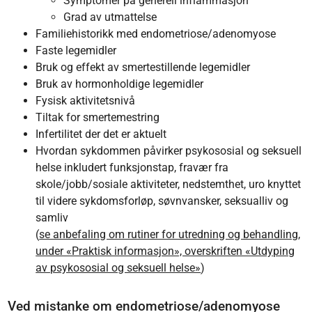
Symptomer på generell inflammasjon
Grad av utmattelse
Familiehistorikk med endometriose/adenomyose
Faste legemidler
Bruk og effekt av smertestillende legemidler
Bruk av hormonholdige legemidler
Fysisk aktivitetsnivå
Tiltak for smertemestring
Infertilitet der det er aktuelt
Hvordan sykdommen påvirker psykososial og seksuell
helse inkludert funksjonstap, fravær fra
skole/jobb/sosiale aktiviteter, nedstemthet, uro knyttet
til videre sykdomsforløp, søvnvansker, seksualliv og
samliv
(
se anbefaling om rutiner for utredning og behandling,
under «Praktisk informasjon», overskriften «Utdyping
av psykososial og seksuell helse»
)
Ved mistanke om endometriose/adenomyose