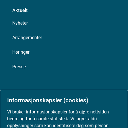
Aktuelt
Nyheter
Arrangementer
Høringer
Presse
Om nettstedet
Informasjonskapsler (cookies)
Personvernerklæring
Vi bruker informasjonskapsler for å gjøre nettsiden
bedre og for å samle statistikk. Vi lagrer aldri
Tilgjengelighetserklæring (uustatus.no)
opplysninger som kan identifisere deg som person.