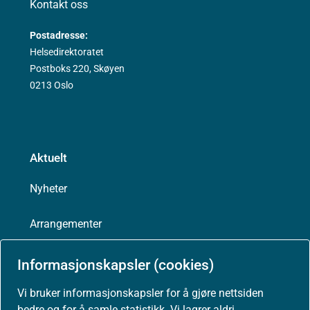
Kontakt oss
Postadresse:
Helsedirektoratet
Postboks 220, Skøyen
0213 Oslo
Aktuelt
Nyheter
Arrangementer
Høringer
Informasjonskapsler (cookies)
Vi bruker informasjonskapsler for å gjøre nettsiden
Presse
bedre og for å samle statistikk. Vi lagrer aldri