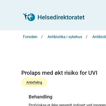
Forsiden
Antibiotika i sykehus
Antibiot
Prolaps med økt risiko for UVI
Anbefaling
Behandling
Profylakse er ikke generelt indisert ved inngrep