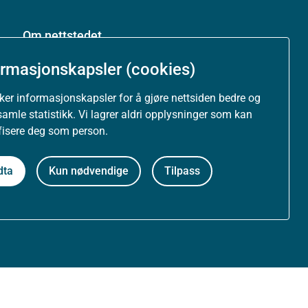
Om nettstedet
ormasjonskapsler (cookies)
Personvernerklæring
uker informasjonskapsler for å gjøre nettsiden bedre og
Tilgjengelighetserklæring (uustatus.no)
samle statistikk. Vi lagrer aldri opplysninger som kan
ifisere deg som person.
Besøksstatistikk og informasjonskapsler
dta
Kun nødvendige
Tilpass
Nyhetsvarsel og abonnement
Åpne data (API)