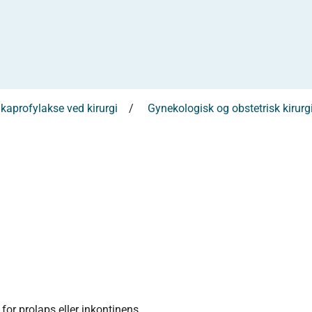
ikaprofylakse ved kirurgi
Gynekologisk og obstetrisk kirurg
 for prolaps eller inkontinens.