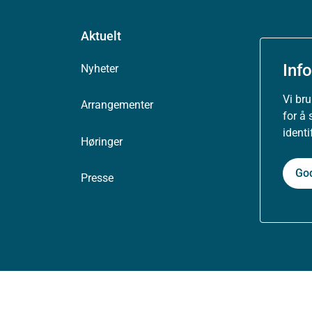
Aktuelt
Inf
Nyheter
Vi br
Arrangementer
for å 
ident
Høringer
Go
Presse