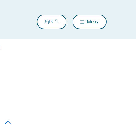
Søk
Meny
i