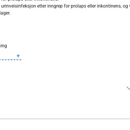
urinveisinfeksjon etter inngrep for prolaps eller inkontinens, og
dager.
ning