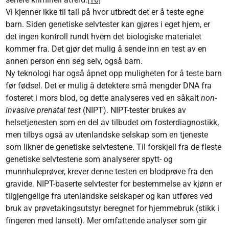
Vi kjenner ikke til tall på hvor utbredt det er å teste egne
barn. Siden genetiske selvtester kan gjøres i eget hjem, er
det ingen kontroll rundt hvem det biologiske materialet
kommer fra. Det gjør det mulig å sende inn en test av en
annen person enn seg selv, også barn.
Ny teknologi har også åpnet opp muligheten for å teste barn
før fødsel. Det er mulig å detektere små mengder DNA fra
fosteret i mors blod, og dette analyseres ved en såkalt
non-
invasive prenatal test
(NIPT). NIPT-tester brukes av
helsetjenesten som en del av tilbudet om fosterdiagnostikk,
men tilbys også av utenlandske selskap som en tjeneste
som likner de genetiske selvtestene. Til forskjell fra de fleste
genetiske selvtestene som analyserer spytt- og
munnhuleprøver, krever denne testen en blodprøve fra den
gravide. NIPT-baserte selvtester for bestemmelse av kjønn er
tilgjengelige fra utenlandske selskaper og kan utføres ved
bruk av prøvetakingsutstyr beregnet for hjemmebruk (stikk i
fingeren med lansett). Mer omfattende analyser som gir