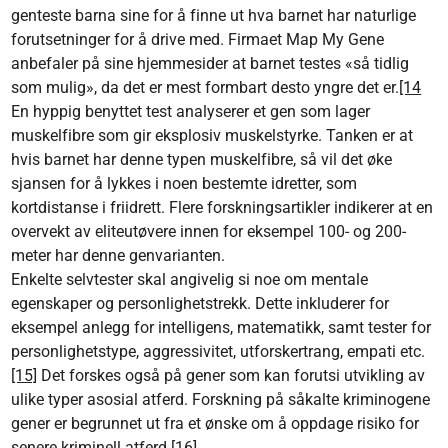
genteste barna sine for å finne ut hva barnet har naturlige
forutsetninger for å drive med. Firmaet Map My Gene
anbefaler på sine hjemmesider at barnet testes «så tidlig
som mulig», da det er mest formbart desto yngre det er.
[14
En hyppig benyttet test analyserer et gen som lager
muskelfibre som gir eksplosiv muskelstyrke. Tanken er at
hvis barnet har denne typen muskelfibre, så vil det øke
sjansen for å lykkes i noen bestemte idretter, som
kortdistanse i friidrett. Flere forskningsartikler indikerer at en
overvekt av eliteutøvere innen for eksempel 100- og 200-
meter har denne genvarianten.
Enkelte selvtester skal angivelig si noe om mentale
egenskaper og personlighetstrekk. Dette inkluderer for
eksempel anlegg for intelligens, matematikk, samt tester for
personlighetstype, aggressivitet, utforskertrang, empati etc.
[15]
Det forskes også på gener som kan forutsi utvikling av
ulike typer asosial atferd. Forskning på såkalte kriminogene
gener er begrunnet ut fra et ønske om å oppdage risiko for
senere kriminell atferd.
[16]