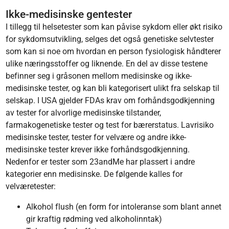
Ikke-medisinske gentester
I tillegg til helsetester som kan påvise sykdom eller økt risiko
for sykdomsutvikling, selges det også genetiske selvtester
som kan si noe om hvordan en person fysiologisk håndterer
ulike næringsstoffer og liknende. En del av disse testene
befinner seg i gråsonen mellom medisinske og ikke-
medisinske tester, og kan bli kategorisert ulikt fra selskap til
selskap. I USA gjelder FDAs krav om forhåndsgodkjenning
av tester for alvorlige medisinske tilstander,
farmakogenetiske tester og test for bærerstatus. Lavrisiko
medisinske tester, tester for velvære og andre ikke-
medisinske tester krever ikke forhåndsgodkjenning.
Nedenfor er tester som 23andMe har plassert i andre
kategorier enn medisinske. De følgende kalles for
velværetester:
Alkohol flush (en form for intoleranse som blant annet
gir kraftig rødming ved alkoholinntak)