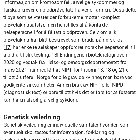
informasjon om kromosomfeil, arvelige sykdommer og
farskap krever en blodprøve tatt fra vene i armen. Også dette
tilbys som selvtester der forbrukerne mottar komplett
prøvetakingsutstyr, men henstilles til å kontakte
helsepersonell for å få tatt blodprøven. Selv om slik
prøvetaking har blitt beskrevet som brudd på norsk lov,
[17]
har enkelte selskaper oppfordret norsk helsepersonell til
å bidra til slik testing.
[18]
Endringene i bioteknologiloven i
2020 og vedtak fra Helse- og omsorgsdepartementet fra
mars 2021 har medført at NIPT for trisomi 13, 18 og 21 er
tillatt å utføre i Norge for alle gravide kvinner, men bare ved
godkjente virksomheter. Annen bruk av NIPT eller NIPD
(diagnostisk test) er bare tillatt hvis det er fare for at fosteret
kan ha en alvorlig arvelig sykdom.
Genetisk veiledning
Genetisk veiledning er individuelle samtaler hvor den som
eventuelt skal testes får informasjon, forklaring og
risikovurdering med tanke på bestemte genetiske tilstander.