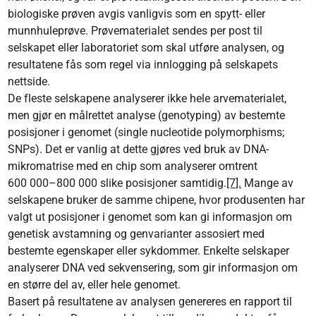
biologiske prøven avgis vanligvis som en spytt- eller
munnhuleprøve. Prøvematerialet sendes per post til
selskapet eller laboratoriet som skal utføre analysen, og
resultatene fås som regel via innlogging på selskapets
nettside.
De fleste selskapene analyserer ikke hele arvematerialet,
men gjør en målrettet analyse (genotyping) av bestemte
posisjoner i genomet (single nucleotide polymorphisms;
SNPs). Det er vanlig at dette gjøres ved bruk av DNA-
mikromatrise med en chip som analyserer omtrent
600 000–800 000 slike posisjoner samtidig.
[7].
Mange av
selskapene bruker de samme chipene, hvor produsenten har
valgt ut posisjoner i genomet som kan gi informasjon om
genetisk avstamning og genvarianter assosiert med
bestemte egenskaper eller sykdommer. Enkelte selskaper
analyserer DNA ved sekvensering, som gir informasjon om
en større del av, eller hele genomet.
Basert på resultatene av analysen genereres en rapport til