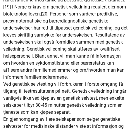
[19]
I Norge er krav om genetisk veiledning regulert gjennom
bioteknologiloven.
[20]
Personer som vurderer prediktive,
presymptomatiske og bærerdiagnostiske genetiske
undersøkelser, har rett til tilpasset genetisk veiledning, og det
kreves skriftlig samtykke før undersøkelsen. Resultatene av
undersøkelsen skal også formidles sammen med genetisk
veiledning. Genetisk veiledning skal utføres av kvalifisert
helsepersonell. Blant annet vil man kunne få informasjon
om hvordan en sykdomstilstand eller bærerstatus kan
affisere andre familiemedlemmer og om/hvordan man kan
informere familiemedlemmene.
Ved genetisk selvtesting vil forbrukeren i første omgang få
tilgang til testresultatene på nett. Genetisk veiledning inngår
vanligvis ikke ved kjøp av en genetisk selvtest, men enkelte
selskaper tilbyr 30-45 minutter genetisk veiledning som en
tjeneste som kan kjøpes separat.
En gjennomgang av flere selskaper som selger genetiske
selvtester for medisinske tilstander viste at informasjon og