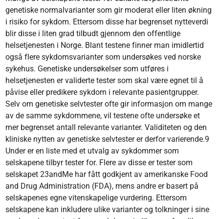
genetiske normalvarianter som gir moderat eller liten økning
i risiko for sykdom. Ettersom disse har begrenset nytteverdi
blir disse i liten grad tilbudt gjennom den offentlige
helsetjenesten i Norge. Blant testene finner man imidlertid
også flere sykdomsvarianter som undersøkes ved norske
sykehus. Genetiske undersøkelser som utføres i
helsetjenesten er validerte tester som skal være egnet til å
påvise eller predikere sykdom i relevante pasientgrupper.
Selv om genetiske selvtester ofte gir informasjon om mange
av de samme sykdommene, vil testene ofte undersøke et
mer begrenset antall relevante varianter. Validiteten og den
kliniske nytten av genetiske selvtester er derfor varierende.9
Under er en liste med et utvalg av sykdommer som
selskapene tilbyr tester for. Flere av disse er tester som
selskapet 23andMe har fått godkjent av amerikanske Food
and Drug Administration (FDA), mens andre er basert på
selskapenes egne vitenskapelige vurdering. Ettersom
selskapene kan inkludere ulike varianter og tolkninger i sine