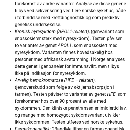
forekomst av andre varianter. Analyse av disse genene
tilbys ved sekvensering ved flere norske sykehus, både
i forbindelse med kreftdiagnostikk og som prediktiv
genetisk undersøkelse.
Kronisk nyresykdom (APOL1-relatert)
, (genvariant som
er assosierer sterk med nyresykdom). Testen påviser
to varianter av genet
APOL1
, som er assosiert med
nyresykdom. Varianten finnes hovedsakelig hos
personer med afrikansk avstamning. I Norge analyses
dette genet i genpaneler for immunsvikt, men tilbys
ikke på indikasjon for nyresykdom.
Arvelig hemokromatose (HFE – relatert)
,
(jernoverskudd som følge av økt jernabsorpsjon i
tarmen). Testen påviser to varianter av genet
HFE
, som
forekommer hos over 90 prosent av alle med
sykdommen. Den kliniske penetransen er imidlertid lav,
og mange med homozygot sykdomsvariant utvikler
ikke sykdommen. Testen utføres ved norske sykehus.
Farmakogenetikk
: 23andMe tilbyr en farmakogenetisk