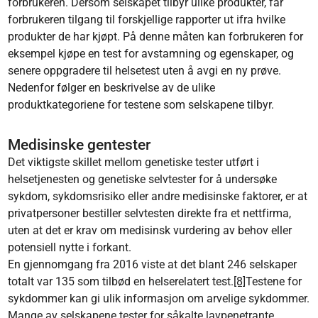
forbrukeren. Dersom selskapet tilbyr ulike produkter, får
forbrukeren tilgang til forskjellige rapporter ut ifra hvilke
produkter de har kjøpt. På denne måten kan forbrukeren for
eksempel kjøpe en test for avstamning og egenskaper, og
senere oppgradere til helsetest uten å avgi en ny prøve.
Nedenfor følger en beskrivelse av de ulike
produktkategoriene for testene som selskapene tilbyr.
Medisinske gentester
Det viktigste skillet mellom genetiske tester utført i
helsetjenesten og genetiske selvtester for å undersøke
sykdom, sykdomsrisiko eller andre medisinske faktorer, er at
privatpersoner bestiller selvtesten direkte fra et nettfirma,
uten at det er krav om medisinsk vurdering av behov eller
potensiell nytte i forkant.
En gjennomgang fra 2016 viste at det blant 246 selskaper
totalt var 135 som tilbød en helserelatert test.
[8]
Testene for
sykdommer kan gi ulik informasjon om arvelige sykdommer.
Mange av selskapene tester for såkalte lavpenetrante