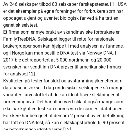
Av 246 selskaper tilbød 83 selskaper farskapstester.11 I USA
er det eksempler på egne foreninger for forbrukere som har
oppdaget ukjent og uventet biologisk far ved å ha tatt en
genetisk selvtest.
Et firma som er mye brukt av skandinaviske forbrukere er
FamilyTreeDNA. Selskapet legger til rette for nasjonale
brukergrupper som kan hjelpe til med analysen av funnene,
og i Norge kan man bestille DNA-test via Norway DNA. I
2017 ble det rapportert at 5 000 nordmenn og 20 000
svensker har sendt inn DNA-prøver til amerikanske firmaer
for analyse.
[12]
Kvaliteten på tester for slekt og avstamming øker ettersom
databasene vokser. I dag undersøker selskapene så mange
varianter i arvestoffet at de kan identifisere slektninger til
firmenningnivå. Det har alltid vært slik at også mange som
ikke har kjøpt en test kan spores via de som er i databasen.
Forskere har beregnet at dersom 2 prosent av en befolkning
har tatt en DNA-test, så kan slektskapsforhold til 90 prosent
av befolkningen identifiseres.
[13]