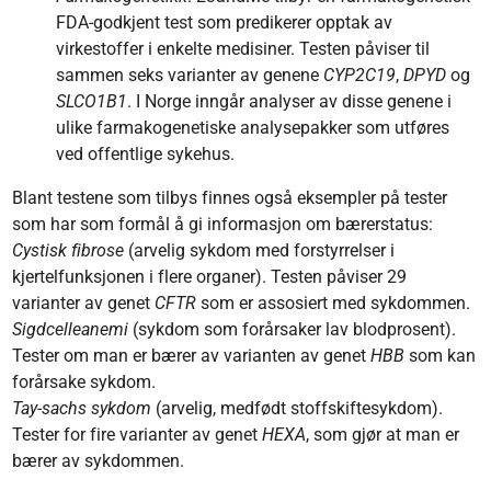
FDA-godkjent test som predikerer opptak av
virkestoffer i enkelte medisiner. Testen påviser til
sammen seks varianter av genene
CYP2C19
,
DPYD
og
SLCO1B1
. I Norge inngår analyser av disse genene i
ulike farmakogenetiske analysepakker som utføres
ved offentlige sykehus.
Blant testene som tilbys finnes også eksempler på tester
som har som formål å gi informasjon om bærerstatus:
Cystisk fibrose
(arvelig sykdom med forstyrrelser i
kjertelfunksjonen i flere organer). Testen påviser 29
varianter av genet
CFTR
som er assosiert med sykdommen.
Sigdcelleanemi
(sykdom som forårsaker lav blodprosent).
Tester om man er bærer av varianten av genet
HBB
som kan
forårsake sykdom.
Tay-sachs sykdom
(arvelig, medfødt stoffskiftesykdom).
Tester for fire varianter av genet
HEXA
, som gjør at man er
bærer av sykdommen.