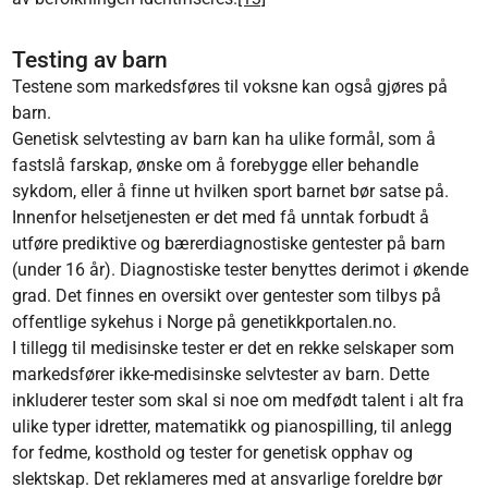
Testing av barn
Testene som markedsføres til voksne kan også gjøres på
barn.
Genetisk selvtesting av barn kan ha ulike formål, som å
fastslå farskap, ønske om å forebygge eller behandle
sykdom, eller å finne ut hvilken sport barnet bør satse på.
Innenfor helsetjenesten er det med få unntak forbudt å
utføre prediktive og bærerdiagnostiske gentester på barn
(under 16 år). Diagnostiske tester benyttes derimot i økende
grad. Det finnes en oversikt over gentester som tilbys på
offentlige sykehus i Norge på genetikkportalen.no.
I tillegg til medisinske tester er det en rekke selskaper som
markedsfører ikke-medisinske selvtester av barn. Dette
inkluderer tester som skal si noe om medfødt talent i alt fra
ulike typer idretter, matematikk og pianospilling, til anlegg
for fedme, kosthold og tester for genetisk opphav og
slektskap. Det reklameres med at ansvarlige foreldre bør