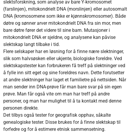
slektsforskning, som analyse av bare Y-kromosomet
(farslinjen), mitokondrielt DNA (morslinjen) eller autosomalt
DNA (kromosomene som ikke er kjønnskromosomer). Både
døtre og sønner arver mitokondrielt DNA fra sin mor, men
bare døtre fører det videre til sine barn. Mutasjoner i
mitokondrielt DNA er sjeldne, og analysene kan påvise
slektskap langt tilbake i tid.
Flere selskaper har en løsning for å finne nære slektninger,
slik som halvsøsken eller ukjente, biologiske foreldre. Ved
slektskapstester kan forbrukeren få treff på slektninger ved
å fylle inn sitt eget og sine foreldres navn. Dette forutsetter
at andre slektninger har laget et familietre på nettsiden. Når
man sender inn DNA-prøve får man bare svar på sin egen
prøve. Man får også vite om man har treff på andre
personer, og man har mulighet til å ta kontakt med denne
personen direkte.
Det tilbys også tester for geografisk opphav, såkalte
genealogiske tester. Disse brukes for å finne slektskap til
forfedre og for å estimere etnisk sammensetning.