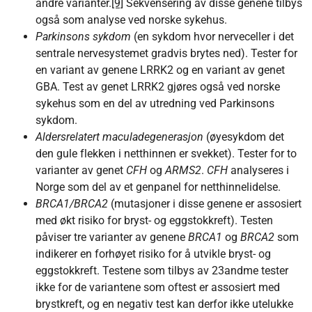
andre varianter.
[9]
Sekvensering av disse genene tilbys
også som analyse ved norske sykehus.
Parkinsons sykdom
(en sykdom hvor nerveceller i det
sentrale nervesystemet gradvis brytes ned). Tester for
en variant av genene LRRK2 og en variant av genet
GBA. Test av genet LRRK2 gjøres også ved norske
sykehus som en del av utredning ved Parkinsons
sykdom.
Aldersrelatert maculadegenerasjon
(øyesykdom det
den gule flekken i netthinnen er svekket). Tester for to
varianter av genet
CFH
og
ARMS2
.
CFH
analyseres i
Norge som del av et genpanel for netthinnelidelse.
BRCA1/BRCA2
(mutasjoner i disse genene er assosiert
med økt risiko for bryst- og eggstokkreft). Testen
påviser tre varianter av genene
BRCA1
og
BRCA2
som
indikerer en forhøyet risiko for å utvikle bryst- og
eggstokkreft. Testene som tilbys av 23andme tester
ikke for de variantene som oftest er assosiert med
brystkreft, og en negativ test kan derfor ikke utelukke