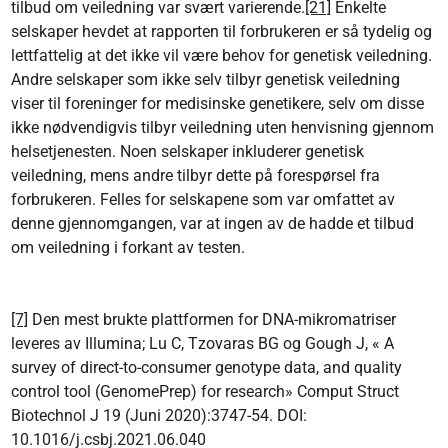
tilbud om veiledning var svært varierende.
[21]
Enkelte
selskaper hevdet at rapporten til forbrukeren er så tydelig og
lettfattelig at det ikke vil være behov for genetisk veiledning.
Andre selskaper som ikke selv tilbyr genetisk veiledning
viser til foreninger for medisinske genetikere, selv om disse
ikke nødvendigvis tilbyr veiledning uten henvisning gjennom
helsetjenesten. Noen selskaper inkluderer genetisk
veiledning, mens andre tilbyr dette på forespørsel fra
forbrukeren. Felles for selskapene som var omfattet av
denne gjennomgangen, var at ingen av de hadde et tilbud
om veiledning i forkant av testen.
[7]
Den mest brukte plattformen for DNA-mikromatriser
leveres av Illumina; Lu C, Tzovaras BG og Gough J, « A
survey of direct-to-consumer genotype data, and quality
control tool (GenomePrep) for research» Comput Struct
Biotechnol J 19 (Juni 2020):3747-54. DOI:
10.1016/j.csbj.2021.06.040