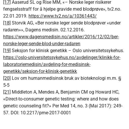
[17]
Aaserud SL og Rise MM, «– Norske leger risikerer
fengselsstraff for å hjelpe gravide med blodprøve», tv2.no.
22.01.2019.
https://www.tv2.no/a/10361443/
[18]
Storvik AG, «Ber norske leger sende blodprøver «under
radaren»», Dagens medisin. 02.12.2016.
https://www.dagensmedisin.no/artikler/2016/12/02/ber-
norske-leger-sende-blod-under-radaren
[19]
Seksjon for klinisk genetikk – Oslo universitetssykehus.
https://oslo-universitetssykehus.no/avdelinger/klinikk-for-
laboratoriemedisin/avdeling-for-medisinsk-
genetikk/seksjon-for-klinisk-genetikk
[20]
Lov om humanmedisinsk bruk av bioteknologi m.m. §
5-5
[21]
Middleton A, Mendes A, Benjamin CM og Howard HC,
«Direct-to-consumer genetic testing: where and how does
genetic counseling fit?» Per Med 14, no. 3 (Mai 2017): 249-
57. DOI: 10.2217/pme-2017-0001