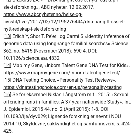
slektsforskning», ABC nyheter. 12.02.2017.
https://www.abcnyheter.no/helse-og-
livsstil/livet/2017/02/12/195276444/dna-har-gitt-oss-et-
nytt-redskap-i-slektsforskning
[13]
Erlich Y, Shor T, Pe'er I og Carmi S «Identity inference of
genomic data using long-range familial searches» Science
362, no. 6415 (November 2018): 690-4. DOI:
10.1126/science.aau4832
[14]
Map my Gene, «Inborn Talent Gene DNA Test for Kids».
https://www.mapmygene.com/inborn-talent-gene-test/
[15]
DNA Testing Choice, «Personality Test Reviews».
https://dnatestingchoice.com/en-us/personality-testing
[16]
Se for eksempel Niklas Långström m.fl. 2015: «Sexual
offending runs in families: A 37-year nationwide Study». Int.
J. Epidemiol. 2015 44, no. 2 (April 2015): 1-8. DOI:
10.1093/ije/dyv029; Lignende forskning er nevnt i NOU
2014:10, Skyldevne, sakkyndighet og samfunnsvern, s. 424-
425.