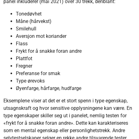
panel inkluderer (mai 2021) over 30 trekk, deriblant:
Tonedøvhet
Måne (hårvekst)
Smilehull
Aversjon mot koriander
Flass
Frykt for å snakke foran andre
Plattfot
Fregner
Preferanse for smak
Type ørevoks
Øyenfarge, hårfarge, hudfarge
Eksemplene viser at det er et stort spenn i type egenskap,
utsagnskraft og hvor sensitive opplysningene kan være. En
type egenskaper skiller seg ut i panelet, nemlig testen for
«frykt for å snakke foran andre». Dette kan karakteriseres
som en mental egenskap eller personlighetstrekk. Andre
selvtestselskaper selger en rekke andre tilsvarende tester.