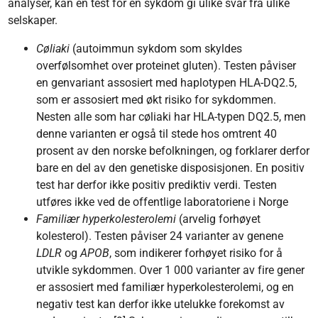
analyser, kan en test for en sykdom gi ulike svar fra ulike
selskaper.
Cøliaki
(autoimmun sykdom som skyldes
overfølsomhet over proteinet gluten). Testen påviser
en genvariant assosiert med haplotypen HLA-DQ2.5,
som er assosiert med økt risiko for sykdommen.
Nesten alle som har cøliaki har HLA-typen DQ2.5, men
denne varianten er også til stede hos omtrent 40
prosent av den norske befolkningen, og forklarer derfor
bare en del av den genetiske disposisjonen. En positiv
test har derfor ikke positiv prediktiv verdi. Testen
utføres ikke ved de offentlige laboratoriene i Norge
Familiær hyperkolesterolemi
(arvelig forhøyet
kolesterol). Testen påviser 24 varianter av genene
LDLR
og
APOB
, som indikerer forhøyet risiko for å
utvikle sykdommen. Over 1 000 varianter av fire gener
er assosiert med familiær hyperkolesterolemi, og en
negativ test kan derfor ikke utelukke forekomst av