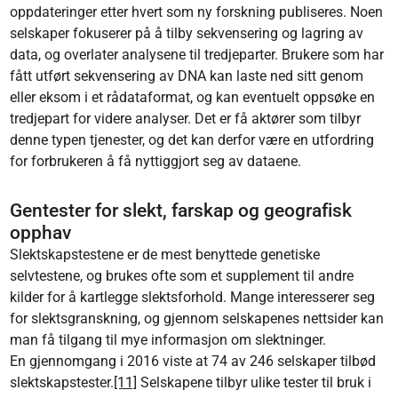
oppdateringer etter hvert som ny forskning publiseres. Noen
selskaper fokuserer på å tilby sekvensering og lagring av
data, og overlater analysene til tredjeparter. Brukere som har
fått utført sekvensering av DNA kan laste ned sitt genom
eller eksom i et rådataformat, og kan eventuelt oppsøke en
tredjepart for videre analyser. Det er få aktører som tilbyr
denne typen tjenester, og det kan derfor være en utfordring
for forbrukeren å få nyttiggjort seg av dataene.
Gentester for slekt, farskap og geografisk
opphav
Slektskapstestene er de mest benyttede genetiske
selvtestene, og brukes ofte som et supplement til andre
kilder for å kartlegge slektsforhold. Mange interesserer seg
for slektsgranskning, og gjennom selskapenes nettsider kan
man få tilgang til mye informasjon om slektninger.
En gjennomgang i 2016 viste at 74 av 246 selskaper tilbød
slektskapstester.
[11]
Selskapene tilbyr ulike tester til bruk i