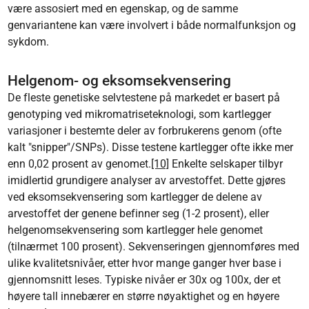
være assosiert med en egenskap, og de samme
genvariantene kan være involvert i både normalfunksjon og
sykdom.
Helgenom- og eksomsekvensering
De fleste genetiske selvtestene på markedet er basert på
genotyping ved mikromatriseteknologi, som kartlegger
variasjoner i bestemte deler av forbrukerens genom (ofte
kalt "snipper"/SNPs). Disse testene kartlegger ofte ikke mer
enn 0,02 prosent av genomet.
[10]
Enkelte selskaper tilbyr
imidlertid grundigere analyser av arvestoffet. Dette gjøres
ved eksomsekvensering som kartlegger de delene av
arvestoffet der genene befinner seg (1-2 prosent), eller
helgenomsekvensering som kartlegger hele genomet
(tilnærmet 100 prosent). Sekvenseringen gjennomføres med
ulike kvalitetsnivåer, etter hvor mange ganger hver base i
gjennomsnitt leses. Typiske nivåer er 30x og 100x, der et
høyere tall innebærer en større nøyaktighet og en høyere