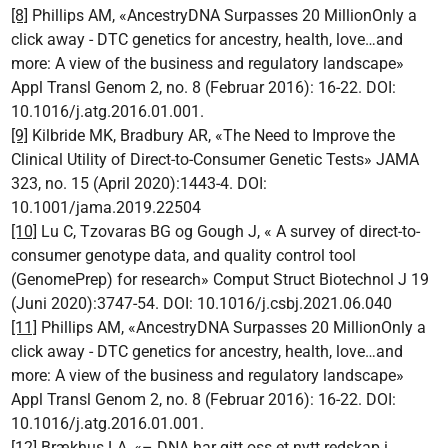
[8]
Phillips AM, «AncestryDNA Surpasses 20 MillionOnly a
click away - DTC genetics for ancestry, health, love…and
more: A view of the business and regulatory landscape»
Appl Transl Genom 2, no. 8 (Februar 2016): 16-22. DOI:
10.1016/j.atg.2016.01.001.
[9]
Kilbride MK, Bradbury AR, «The Need to Improve the
Clinical Utility of Direct-to-Consumer Genetic Tests» JAMA
323, no. 15 (April 2020):1443-4. DOI:
10.1001/jama.2019.22504
[10]
Lu C, Tzovaras BG og Gough J, « A survey of direct-to-
consumer genotype data, and quality control tool
(GenomePrep) for research» Comput Struct Biotechnol J 19
(Juni 2020):3747-54. DOI: 10.1016/j.csbj.2021.06.040
[11]
Phillips AM, «AncestryDNA Surpasses 20 MillionOnly a
click away - DTC genetics for ancestry, health, love…and
more: A view of the business and regulatory landscape»
Appl Transl Genom 2, no. 8 (Februar 2016): 16-22. DOI:
10.1016/j.atg.2016.01.001.
[12]
Brækhus LA, «– DNA har gitt oss et nytt redskap i