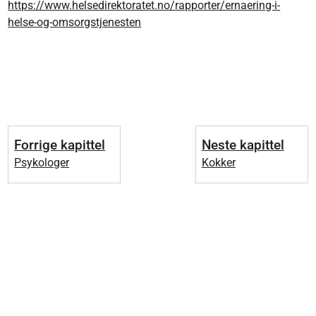
https://www.helsedirektoratet.no/rapporter/ernaering-i-
helse-og-omsorgstjenesten
Forrige kapittel
Neste kapittel
Psykologer
Kokker