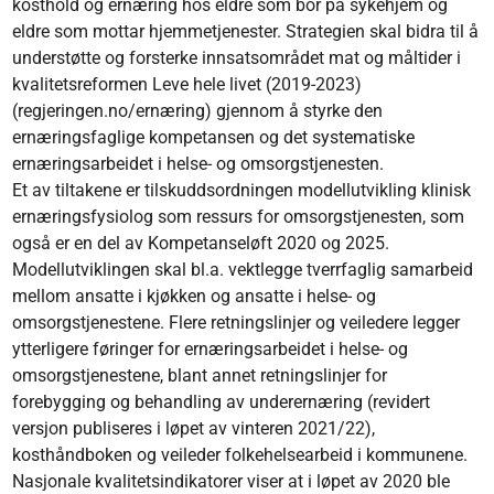
kosthold og ernæring hos eldre som bor på sykehjem og
eldre som mottar hjemmetjenester. Strategien skal bidra til å
understøtte og forsterke innsatsområdet mat og måltider i
kvalitetsreformen Leve hele livet (2019-2023)
(regjeringen.no/ernæring) gjennom å styrke den
ernæringsfaglige kompetansen og det systematiske
ernæringsarbeidet i helse- og omsorgstjenesten.
Et av tiltakene er tilskuddsordningen modellutvikling klinisk
ernæringsfysiolog som ressurs for omsorgstjenesten, som
også er en del av Kompetanseløft 2020 og 2025.
Modellutviklingen skal bl.a. vektlegge tverrfaglig samarbeid
mellom ansatte i kjøkken og ansatte i helse- og
omsorgstjenestene. Flere retningslinjer og veiledere legger
ytterligere føringer for ernæringsarbeidet i helse- og
omsorgstjenestene, blant annet retningslinjer for
forebygging og behandling av underernæring (revidert
versjon publiseres i løpet av vinteren 2021/22),
kosthåndboken og veileder folkehelsearbeid i kommunene.
Nasjonale kvalitetsindikatorer viser at i løpet av 2020 ble