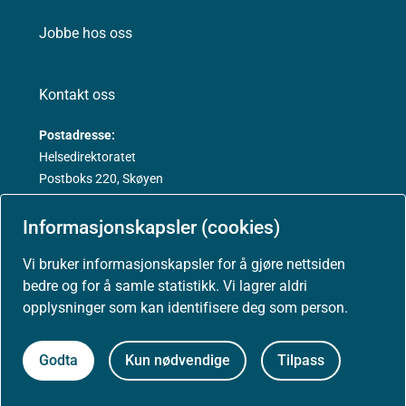
Jobbe hos oss
Kontakt oss
Postadresse:
Helsedirektoratet
Postboks 220, Skøyen
0213 Oslo
Informasjonskapsler (cookies)
Vi bruker informasjonskapsler for å gjøre nettsiden
bedre og for å samle statistikk. Vi lagrer aldri
opplysninger som kan identifisere deg som person.
Aktuelt
Godta
Kun nødvendige
Tilpass
Nyheter