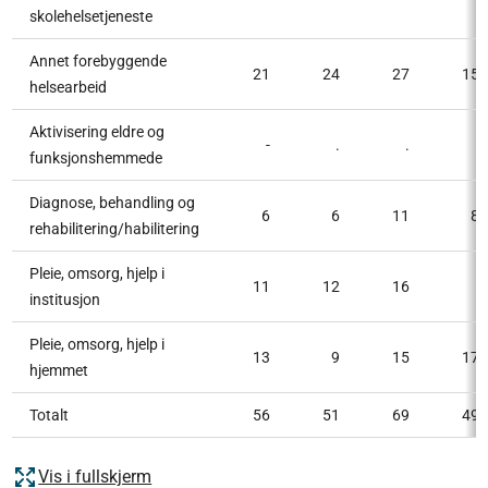
skolehelsetjeneste
Annet forebyggende
21
24
27
15
helsearbeid
Aktivisering eldre og
-
.
.
.
funksjonshemmede
Diagnose, behandling og
6
6
11
8
rehabilitering/habilitering
Pleie, omsorg, hjelp i
11
12
16
.
institusjon
Pleie, omsorg, hjelp i
13
9
15
17
hjemmet
Totalt
56
51
69
49
Vis i fullskjerm