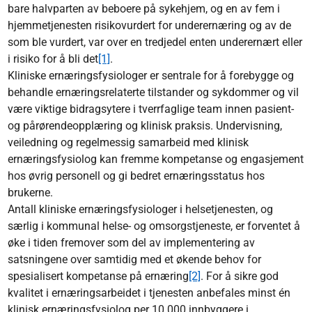
bare halvparten av beboere på sykehjem, og en av fem i
hjemmetjenesten risikovurdert for underernæring og av de
som ble vurdert, var over en tredjedel enten underernært eller
i risiko for å bli det
[1]
.
Kliniske ernæringsfysiologer er sentrale for å forebygge og
behandle ernæringsrelaterte tilstander og sykdommer og vil
være viktige bidragsytere i tverrfaglige team innen pasient-
og pårørendeopplæring og klinisk praksis. Undervisning,
veiledning og regelmessig samarbeid med klinisk
ernæringsfysiolog kan fremme kompetanse og engasjement
hos øvrig personell og gi bedret ernæringsstatus hos
brukerne.
Antall kliniske ernæringsfysiologer i helsetjenesten, og
særlig i kommunal helse- og omsorgstjeneste, er forventet å
øke i tiden fremover som del av implementering av
satsningene over samtidig med et økende behov for
spesialisert kompetanse på ernæring
[2]
. For å sikre god
kvalitet i ernæringsarbeidet i tjenesten anbefales minst én
klinisk ernæringsfysiolog per 10.000 innbyggere i