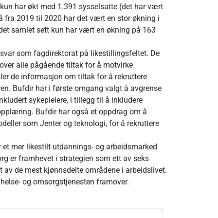
kun har økt med 1.391 sysselsatte (det har vært
 fra 2019 til 2020 har det vært en stor økning i
det samlet sett kun har vært en økning på 163
var som fagdirektorat på likestillingsfeltet. De
t over alle pågående tiltak for å motvirke
er de informasjon om tiltak for å rekruttere
ren. Bufdir har i første omgang valgt å avgrense
udert sykepleiere, i tillegg til å inkludere
opplæring. Bufdir har også et oppdrag om å
modeller som Jenter og teknologi, for å rekruttere
r et mer likestilt utdannings- og arbeidsmarked
org er framhevet i strategien som ett av seks
t av de mest kjønnsdelte områdene i arbeidslivet.
 helse- og omsorgstjenesten framover.