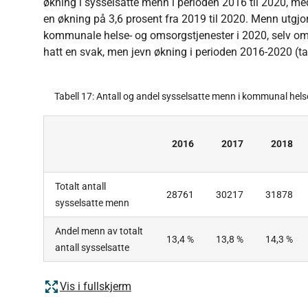
økning i sysselsatte menn i perioden 2016 til 2020, me
en økning på 3,6 prosent fra 2019 til 2020. Menn utgjord
kommunale helse- og omsorgstjenester i 2020, selv om 
hatt en svak, men jevn økning i perioden 2016-2020 (ta
Tabell 17: Antall og andel sysselsatte menn i kommunal hel
2016
2017
2018
Totalt antall
28761
30217
31878
sysselsatte menn
Andel menn av totalt
13,4 %
13,8 %
14,3 %
antall sysselsatte
Vis i fullskjerm