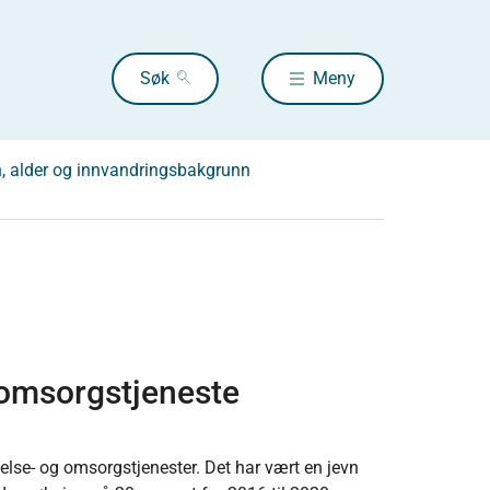
Søk
Meny
, alder og innvandringsbakgrunn
omsorgstjeneste
lse- og omsorgstjenester. Det har vært en jevn