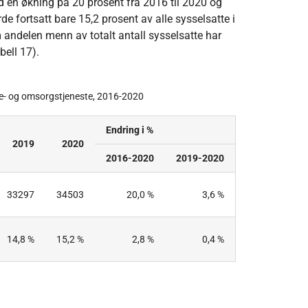
d en økning på 20 prosent fra 2016 til 2020 og
e fortsatt bare 15,2 prosent av alle sysselsatte i
andelen menn av totalt antall sysselsatte har
bell 17).
se- og omsorgstjeneste, 2016-2020
Endring i %
2019
2020
2016-2020
2019-2020
33297
34503
20,0 %
3,6 %
14,8 %
15,2 %
2,8 %
0,4 %