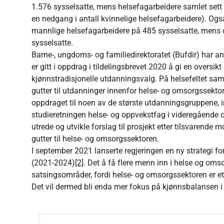
1.576 sysselsatte, mens helsefagarbeidere samlet sett 
en nedgang i antall kvinnelige helsefagarbeidere). Også
mannlige helsefagarbeidere på 485 sysselsatte, mens 
sysselsatte.
Barne-, ungdoms- og familiedirektoratet (Bufdir) har ans
er gitt i oppdrag i tildelingsbrevet 2020 å gi en oversik
kjønnstradisjonelle utdanningsvalg. På helsefeltet saml
gutter til utdanninger innenfor helse- og omsorgssekto
oppdraget til noen av de største utdanningsgruppene, inkl
studieretningen helse- og oppvekstfag i videregående 
utrede og utvikle forslag til prosjekt etter tilsvarende 
gutter til helse- og omsorgssektoren.
I september 2021 lanserte regjeringen en ny strategi fo
(2021-2024)
[2]
. Det å få flere menn inn i helse og oms
satsingsområder, fordi helse- og omsorgssektoren er et
Det vil dermed bli enda mer fokus på kjønnsbalansen i