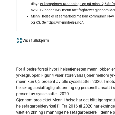
tilbys
et komprimert utdanningsløp på minst 2,5 år fr
av 2019 hadde 342 menn tatt fagbrevet gjennom Menn i
Menn i helse er et samarbeid mellom kommuner, NAV,
og KS. Se
https://mennihelse.no/
.
Vis i fullskjerm
For å bedre forstå hvor i helsetjenesten menn jobber, e
yrkesgrupper. Figur 4 viser store variasjoner mellom y
menn kun 0,3 prosent av alle sysselsatte i 2020. I motsa
helse- og sosialfaglig utdanning og personell ansatt i
prosent av sysselsatte i 2020.
Gjennom prosjektet Menn i helse har det blitt igangsatt 
helsefagarbeideryrket
[1]
. Fra 2016 til 2020 har økninge
vært en økning i mannlige helsefagarbeidere. I denne 