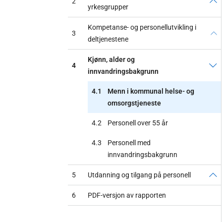
2
yrkesgrupper
Kompetanse- og personellutvikling i
3
deltjenestene
Kjønn, alder og
4
innvandringsbakgrunn
4.1
Menn i kommunal helse- og
omsorgstjeneste
4.2
Personell over 55 år
4.3
Personell med
innvandringsbakgrunn
5
Utdanning og tilgang på personell
6
PDF-versjon av rapporten