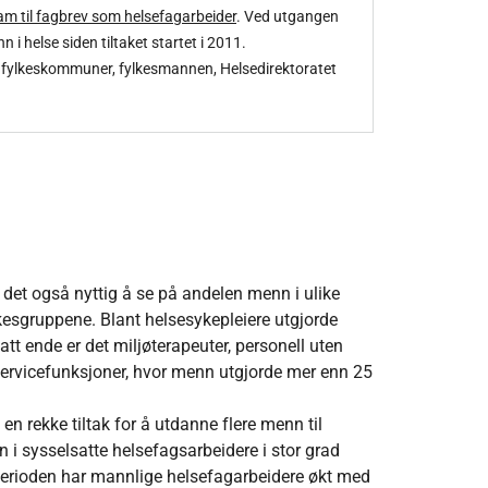
am til fagbrev som helsefagarbeider
. Ved utgangen
 helse siden tiltaket startet i 2011.
 fylkeskommuner, fylkesmannen, Helsedirektoratet
r det også nyttig å se på andelen menn i ulike
rkesgruppene. Blant helsesykepleiere utgjorde
tt ende er det miljøterapeuter, personell uten
 servicefunksjoner, hvor menn utgjorde mer enn 25
en rekke tiltak for å utdanne flere menn til
n i sysselsatte helsefagsarbeidere i stor grad
perioden har mannlige helsefagarbeidere økt med